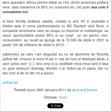
wine spectator afirma printre altele ca 15% dintre americani prefera
vinul. asta inseamna ca 85% nu consuma vin, cel putin
asa cum il
cunoastem noi.
ei bine familia siciliana casella, mutata in anii '50 in australia a
inteles asta in urma parteneriatului cu WJ Deutsch and Sons, o
companie americana care se ocupa cu importul si marketingul. au
vazut oportunitatea acelui 85% si au creat un vin pentru non-
consumatori. au reusit sa ajunga de la 72.000 de sticle in 2001 la
peste 100 de milioane de sticle in 2010.
cabernetul pe care l-am degustat eu nu se dezminte de filozofia
yellow tail. zmeura si mura iti sar in nas de cum ai destupat sticla. e
usor (prea usor :)) ), fara corp si cu aciditate mica-mica care-ti lasa
un gust oarecum dulceag. teoretic n-ar trebui sa-mi placa, dar nu
stiu cum si de ce dar mi-a placut.
yellow tail
Postată acum
26th January 2011
de
wine and knives
Etichete:
vinuri