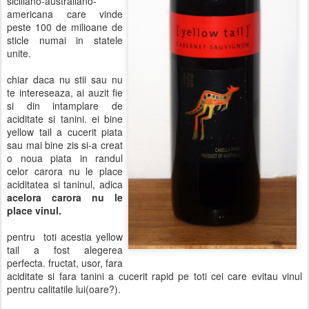
siciliano-australiano-
americana care vinde
peste 100 de milioane de
sticle numai in statele
unite.
chiar daca nu stii sau nu
te intereseaza, ai auzit fie
si din intamplare de
aciditate si tanini. ei bine
yellow tail a cucerit piata
sau mai bine zis si-a creat
o noua piata in randul
celor carora nu le place
aciditatea si taninul, adica
acelora carora nu le
place vinul.
pentru toti acestia yellow
tail a fost alegerea
perfecta. fructat, usor, fara
aciditate si fara tanini a cucerit rapid pe toti cei care evitau vinul
pentru calitatile lui(oare?).