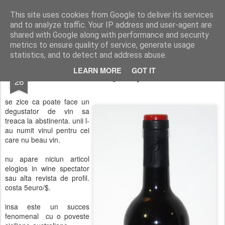
wine and knives
This site uses cookies from Google to deliver its services
and to analyze traffic. Your IP address and user-agent are
shared with Google along with performance and security
metrics to ensure quality of service, generate usage
statistics, and to detect and address abuse.
JAN
LEARN MORE
GOT IT
cabernet sauvignon yellow tail 2009
26
se zice ca poate face un
degustator de vin sa
treaca la abstinenta. unii l-
au numit vinul pentru cei
care nu beau vin.
nu apare niciun articol
elogios in wine spectator
sau alta revista de profil.
costa 5euro/$.
insa este un succes
fenomenal cu o poveste