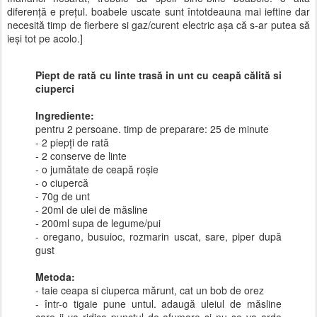
diferență e prețul. boabele uscate sunt întotdeauna mai ieftine dar
necesită timp de fierbere si gaz/curent electric așa că s-ar putea să
ieși tot pe acolo.]
Piept de rată cu linte trasă in unt cu ceapă călită si
ciuperci
Ingrediente:
pentru 2 persoane. timp de preparare: 25 de minute
- 2 piepți de rată
- 2 conserve de linte
- o jumătate de ceapă roșie
- o ciupercă
- 70g de unt
- 20ml de ulei de măsline
- 200ml supa de legume/pui
- oregano, busuioc, rozmarin uscat, sare, piper după
gust
Metoda:
- taie ceapa si ciuperca mărunt, cat un bob de orez
- într-o tigaie pune untul. adaugă uleiul de măsline