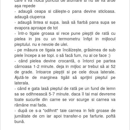
care ii va ridica punctul de afumare si nu se va arde
așa repede
- adaugă ceapa si călește-o pana devine sticloasa.
adaugă ciuperca
- adaugă lintea si supa. lasă să fiarbă pana supa se
evapora aproape de tot
- într-o tigaie groasa si rece pune piepții de rată cu
pielea in jos cu un termometru înfipt in mijlocul
pieptului. nu e nevoie de ulei.
- pe măsura ce tigaia se încălzește, grăsimea de sub
piele începe a se topi. o să facă fum, nu ai ce face :)
- când pielea devine crocantă, o întorci pe partea
cărnoasa 1-2 minute. deja in mijloc ar trebui să ai 52
de grade. întoarce piepții si pe cele doua laterale.
Ajută-te de marginea tigăii să sprijini pieptul pe
laterala.
- când e gata lasă pieptul de rată pe un fund de lemn
sa se odihnească 5-7 minute. daca îl tai mai devreme
toate sucurile din carne se vor scurge si carnea va
rămâne mai fada.
- după ce s-a "odihnit" taie carnea in felii groase de
jumătate de cm iar apoi transfer-o pe farfurie. poftă
bună.