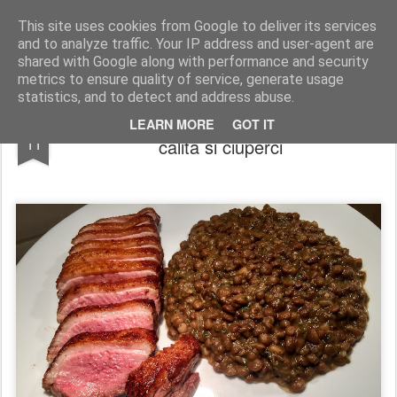
wine and knives
This site uses cookies from Google to deliver its services
and to analyze traffic. Your IP address and user-agent are
shared with Google along with performance and security
metrics to ensure quality of service, generate usage
statistics, and to detect and address abuse.
Piept de rată cu linte trasă in unt cu ceapă
OCT
LEARN MORE
GOT IT
11
călită si ciuperci