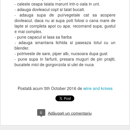
- caleste ceapa taiata marunt intr-o oala in unt.
- adauga dovleacul copt si taiat bucati.
- adauga supa de pui/vegetale cat sa acopere
dovleacul. daca nu ai supa poti folosi o cana mare de
lapte si completa apoi cu apa. recomand supa, gustul
e mai complex.
- pune capacul si lasa sa fiarba
- adauga smantana lichida si paseaza totul cu un
blender.
- potriveste de sare, piper alb, nucsoara dupa gust
- pune supa in farfurii, presara muguri de pin prajiti,
bucatele mici de gorgonzola si ulei de nuca
Postată acum
5th October 2016
de
wine and knives
0
Adăugați un comentariu