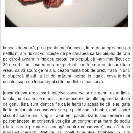
la ceas de seară, pe o ploaie mocăneasca, intre doua episoade pe
netflix m-am ridicat voinicește de pe canapea să fac pieptul de rată
pe care-l aveam in frigider. pieptul ca pieptul, că l-am mai făcut de
30 de ori si îmi iese mereu roz-perfect in mijloc dar eu despre linte
vreau sa vă spun: ge-ni-ală. ceapa tăiata bob de orez, trasă in unt.
o ciupercă tăiată la fel de mărunt merge in tigaie. ceva ierburi
uscate, supa de legume/pui si lintea dinte-o conservă.
[daca cineva are ceva împotriva conservelor de genul asta: linte,
fasole, năut să ridice mâna. spre deosebire de alte legume boabele
de genul ăsta sunt identice fie că le fierbi tu acasă fie că le iei gata
fierte. majoritatea conservelor de pe piață conțin boabe, apă si sare
si sunt supuse unui singur tratament, pasteurizării. sau fierbere mai
pe românește. in conservă vei găsi un conținut mai mare de sodiu
(de la sarea pe care o adaugă pentru conservare) așa că daca
mănânci nesărat, trebuie să speli bine-bine boabele. o alta