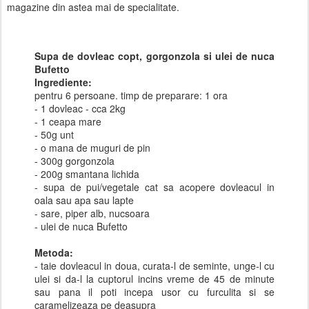
magazine din astea mai de specialitate.
Supa de dovleac copt, gorgonzola si ulei de nuca
Bufetto
Ingrediente:
pentru 6 persoane. timp de preparare: 1 ora
- 1 dovleac - cca 2kg
- 1 ceapa mare
- 50g unt
- o mana de muguri de pin
- 300g gorgonzola
- 200g smantana lichida
- supa de pui/vegetale cat sa acopere dovleacul in
oala sau apa sau lapte
- sare, piper alb, nucsoara
- ulei de nuca Bufetto
Metoda:
- taie dovleacul in doua, curata-l de seminte, unge-l cu
ulei si da-l la cuptorul incins vreme de 45 de minute
sau pana il poti incepa usor cu furculita si se
caramelizeaza pe deasupra