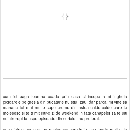
cum isi baga toamna coada prin casa si incepe a-mi ingheta
picioarele pe gresia din bucatarie nu stiu, zau, dar parca imi vine sa
mananc tot mai multe supe creme din astea calde-calde care te
molesesc si te trimit intr-o zi de weekend in fata canapelei sa te uiti
neintrerupt la nspe episoade din serialul tau preferat.
una dintre supele astea onctuoase care imi place foarte mult este