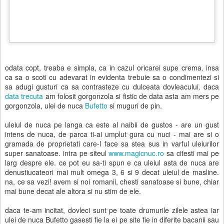
odata copt, treaba e simpla, ca in cazul oricarei supe crema. insa
ca sa o scoti cu adevarat in evidenta trebuie sa o condimentezi si
sa adugi gusturi ca sa contrasteze cu dulceata dovleacului. daca
data trecuta
am folosit gorgonzola si fistic de data asta am mers pe
gorgonzola, ulei de nuca
Bufetto
si muguri de pin.
uleiul de nuca pe langa ca este al naibii de gustos - are un gust
intens de nuca, de parca ti-ai umplut gura cu nuci - mai are si o
gramada de proprietati care-l face sa stea sus in varful uleiurilor
super sanatoase. intra pe siteul
www.magicnuc.ro
sa citesti mai pe
larg despre ele. ce pot eu sa-ti spun e ca uleiul asta de nuca are
denustiucateori mai mult omega 3, 6 si 9 decat uleiul de masline.
na, ce sa vezi! avem si noi romanii, chesti sanatoase si bune, chiar
mai bune decat ale altora si nu stim de ele.
daca te-am incitat, dovleci sunt pe toate drumurile zilele astea iar
ulei de nuca Bufetto gasesti fie la ei pe site fie in diferite bacanii sau