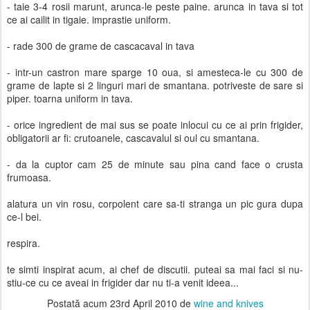
- taie 3-4 rosii marunt, arunca-le peste paine. arunca in tava si tot
ce ai cailit in tigaie. imprastie uniform.
- rade 300 de grame de cascacaval in tava
- intr-un castron mare sparge 10 oua, si amesteca-le cu 300 de
grame de lapte si 2 linguri mari de smantana. potriveste de sare si
piper. toarna uniform in tava.
- orice ingredient de mai sus se poate inlocui cu ce ai prin frigider,
obligatorii ar fi: crutoanele, cascavalul si oul cu smantana.
- da la cuptor cam 25 de minute sau pina cand face o crusta
frumoasa.
alatura un vin rosu, corpolent care sa-ti stranga un pic gura dupa
ce-l bei.
respira.
te simti inspirat acum, ai chef de discutii. puteai sa mai faci si nu-
stiu-ce cu ce aveai in frigider dar nu ti-a venit ideea...
Postată acum
23rd April 2010
de
wine and knives