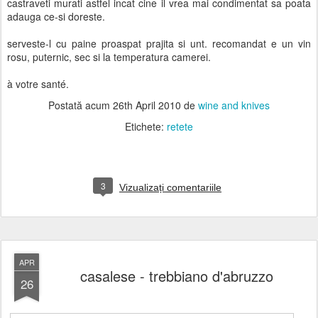
castraveti murati astfel incat cine il vrea mai condimentat sa poata
adauga ce-si doreste.
serveste-l cu paine proaspat prajita si unt. recomandat e un vin
rosu, puternic, sec si la temperatura camerei.
à votre santé.
Postată acum
26th April 2010
de
wine and knives
Etichete:
retete
3
Vizualizați comentariile
APR
casalese - trebbiano d'abruzzo
26