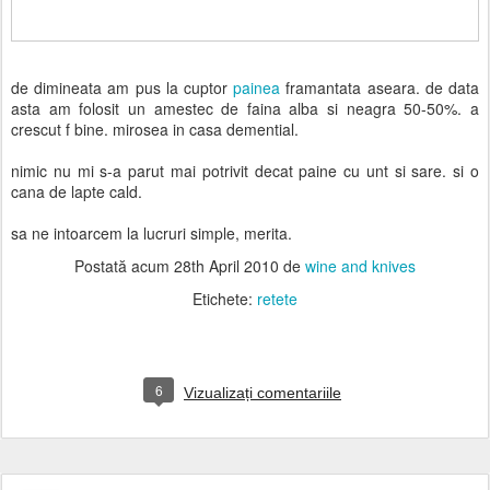
de dimineata am pus la cuptor
painea
framantata aseara. de data
asta am folosit un amestec de faina alba si neagra 50-50%. a
crescut f bine. mirosea in casa demential.
nimic nu mi s-a parut mai potrivit decat paine cu unt si sare. si o
cana de lapte cald.
sa ne intoarcem la lucruri simple, merita.
Postată acum
28th April 2010
de
wine and knives
Etichete:
retete
6
Vizualizați comentariile