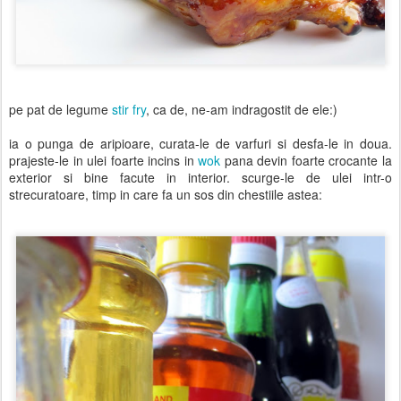
pe pat de legume
stir fry
, ca de, ne-am indragostit de ele:)
ia o punga de aripioare, curata-le de varfuri si desfa-le in doua.
prajeste-le in ulei foarte incins in
wok
pana devin foarte crocante la
exterior si bine facute in interior. scurge-le de ulei intr-o
strecuratoare, timp in care fa un sos din chestiile astea: