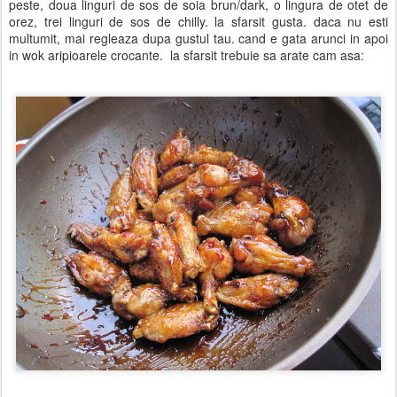
peste, doua linguri de sos de soia brun/dark, o lingura de otet de
orez, trei linguri de sos de chilly. la sfarsit gusta. daca nu esti
multumit, mai regleaza dupa gustul tau. cand e gata arunci in apoi
in wok aripioarele crocante. la sfarsit trebuie sa arate cam asa: