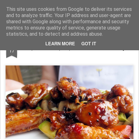
wine and knives
This site uses cookies from Google to deliver its services
and to analyze traffic. Your IP address and user-agent are
shared with Google along with performance and security
metrics to ensure quality of service, generate usage
statistics, and to detect and address abuse.
JAN
LEARN MORE
GOT IT
aripioare de pui picante - chinese style
17