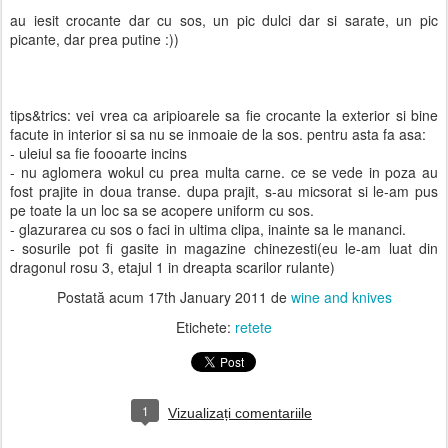
au iesit crocante dar cu sos, un pic dulci dar si sarate, un pic
picante, dar prea putine :))
tips&trics: vei vrea ca aripioarele sa fie crocante la exterior si bine
facute in interior si sa nu se inmoaie de la sos. pentru asta fa asa:
- uleiul sa fie foooarte incins
- nu aglomera wokul cu prea multa carne. ce se vede in poza au
fost prajite in doua transe. dupa prajit, s-au micsorat si le-am pus
pe toate la un loc sa se acopere uniform cu sos.
- glazurarea cu sos o faci in ultima clipa, inainte sa le mananci.
- sosurile pot fi gasite in magazine chinezesti(eu le-am luat din
dragonul rosu 3, etajul 1 in dreapta scarilor rulante)
Postată acum
17th January 2011
de
wine and knives
Etichete:
retete
1
Vizualizați comentariile