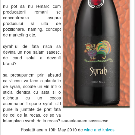
nu pot sa nu remarc cum
producatorii romani se
concentreaza asupra
produsului si uita de
pozitionare, naming, concept
de marketing etc.
syrah-ul de fata risca sa
devina un nou salam sasesc.
de cand soiul a devenit
brand?
sa presupunem prin absurd
ca vincon va face o plantatie
de syrah, scoate un vin intr-o
sticla identica cu asta si o
eticheta cu un cocos
asemnator ii spune syrah si-l
pune la jumtate de pret fata
de cel de la recas. ce se va
intamplacu syrah de la recas? saaaalaaaam sassssesc.
Postată acum
19th May 2010
de
wine and knives