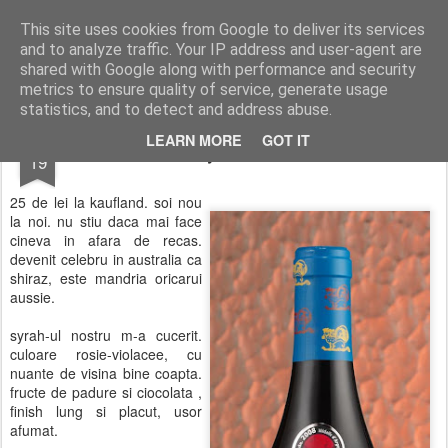
wine and knives
This site uses cookies from Google to deliver its services
and to analyze traffic. Your IP address and user-agent are
shared with Google along with performance and security
metrics to ensure quality of service, generate usage
statistics, and to detect and address abuse.
MAY
LEARN MORE
GOT IT
syrah recas
19
25 de lei la kaufland. soi nou
la noi. nu stiu daca mai face
cineva in afara de recas.
devenit celebru in australia ca
shiraz, este mandria oricarui
aussie.
syrah-ul nostru m-a cucerit.
culoare rosie-violacee, cu
nuante de visina bine coapta.
fructe de padure si ciocolata ,
finish lung si placut, usor
afumat.