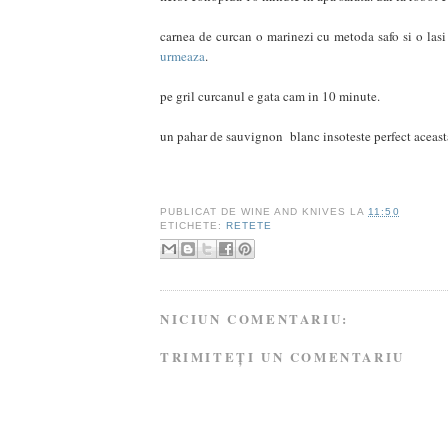
carnea de curcan o marinezi cu metoda safo si o lasi o
urmeaza
.
pe gril curcanul e gata cam in 10 minute.
un pahar de sauvignon blanc insoteste perfect aceast
PUBLICAT DE
WINE AND KNIVES
LA
11:50
ETICHETE:
RETETE
NICIUN COMENTARIU:
TRIMITEȚI UN COMENTARIU