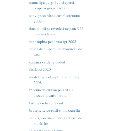
mamaliga pe gril cu ciuperci,
ceapa si gorgonzola
sauvignon blanc castel starmina
2008
daca doriti sa revedeti neptun '94/
mamma leone
vinosophia pecorino igt 2008
salata de ciuperci cu maioneza de
casa
cantina verde reloaded
fastfood 2020
merlot rapsod ceptura rotenberg
2008
friptura de curcan pe gril cu
broccoli, cartofi no...
tartine cu ficat de cod
bruschette cu rosii si mozzarella
sauvignon blanc beluga vs sec de
murfatlar
salata pe post de cina