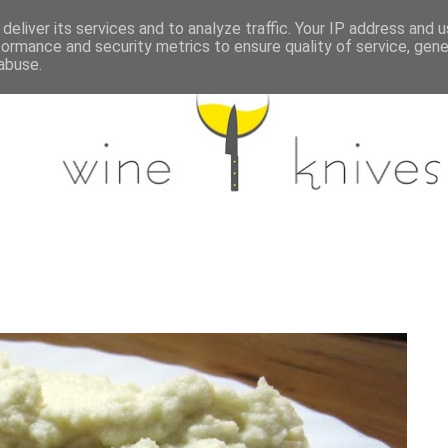
deliver its services and to analyze traffic. Your IP address and 
formance and security metrics to ensure quality of service, gen
abuse.