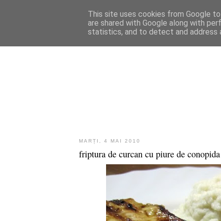
This site uses cookies from Google to 
are shared with Google along with per
statistics, and to detect and address 
MARȚI, 4 MAI 2010
friptura de curcan cu piure de conopida