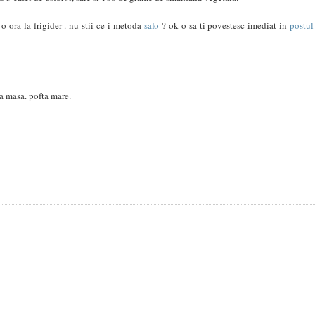
 ora la frigider . nu stii ce-i metoda
safo
? ok o sa-ti povestesc imediat in
postul
a masa. pofta mare.