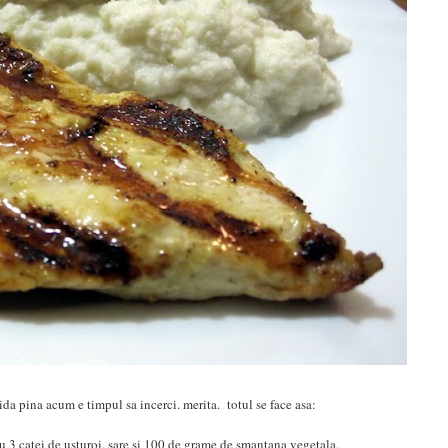
da pina acum e timpul sa incerci. merita. totul se face asa:
cu 3 catei de usturoi, sare si 100 de grame de smantana vegetala.