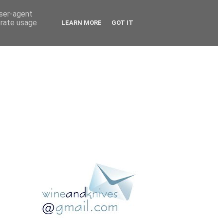
user-agent
erate usage
LEARN MORE
GOT IT