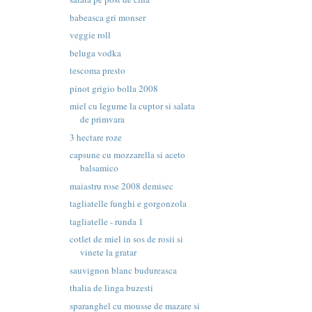
babeasca gri monser
veggie roll
beluga vodka
tescoma presto
pinot grigio bolla 2008
miel cu legume la cuptor si salata
de primvara
3 hectare roze
capsune cu mozzarella si aceto
balsamico
maiastru rose 2008 demisec
tagliatelle funghi e gorgonzola
tagliatelle - runda 1
cotlet de miel in sos de rosii si
vinete la gratar
sauvignon blanc budureasca
thalia de linga buzesti
sparanghel cu mousse de mazare si