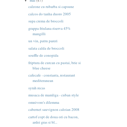
mai
(47)
▼
calzone cu rubarba si capsune
calcos do tanha duoro 2005
supa crema de broccoli
grappa friulana riserva 45%
mangilli
un vin, patru pareri
salata calda de broccoli
souffle de conopida
friptura de curcan cu pastai, brie si
blue cheese
cafecafe - constanta, restaurant
mediteranean
syrah recas
musaca de mamliga - cuban style
omnivore's dilemma
cabernet sauvignon caloian 2008
cartof copt de doua ori cu bacon,
ardei gras si bl...