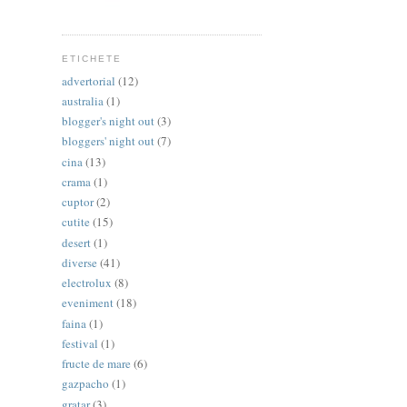
ETICHETE
advertorial
(12)
australia
(1)
blogger's night out
(3)
bloggers' night out
(7)
cina
(13)
crama
(1)
cuptor
(2)
cutite
(15)
desert
(1)
diverse
(41)
electrolux
(8)
eveniment
(18)
faina
(1)
festival
(1)
fructe de mare
(6)
gazpacho
(1)
gratar
(3)