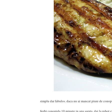
simplu dar fabulos. daca nu ai mancat piure de conopi
fierbi conopida 10 minute in apa sarata. dai la robot 