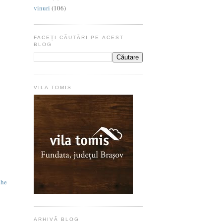
vinuri
(106)
FACEȚI CĂUTĂRI PE ACEST
BLOG
VILA TOMIS
che
ARHIVĂ BLOG