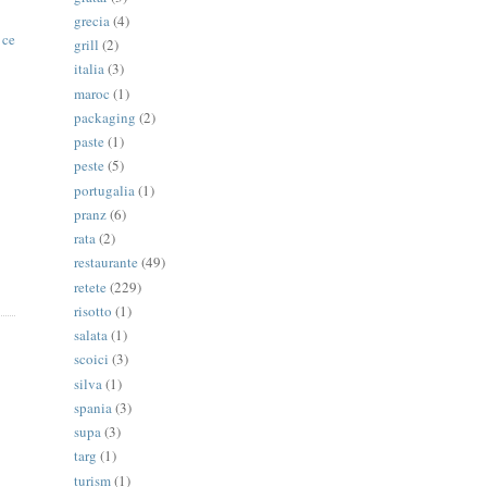
grecia
(4)
 ce
grill
(2)
italia
(3)
maroc
(1)
packaging
(2)
paste
(1)
peste
(5)
portugalia
(1)
pranz
(6)
rata
(2)
restaurante
(49)
retete
(229)
risotto
(1)
salata
(1)
scoici
(3)
silva
(1)
spania
(3)
supa
(3)
targ
(1)
turism
(1)