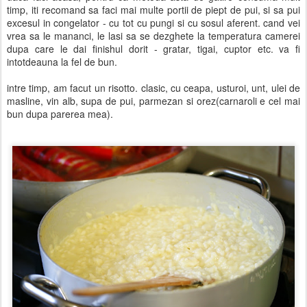
timp, iti recomand sa faci mai multe portii de piept de pui, si sa pui
excesul in congelator - cu tot cu pungi si cu sosul aferent. cand vei
vrea sa le mananci, le lasi sa se dezghete la temperatura camerei
dupa care le dai finishul dorit - gratar, tigai, cuptor etc. va fi
intotdeauna la fel de bun.
intre timp, am facut un risotto. clasic, cu ceapa, usturoi, unt, ulei de
masline, vin alb, supa de pui, parmezan si orez(carnaroli e cel mai
bun dupa parerea mea).