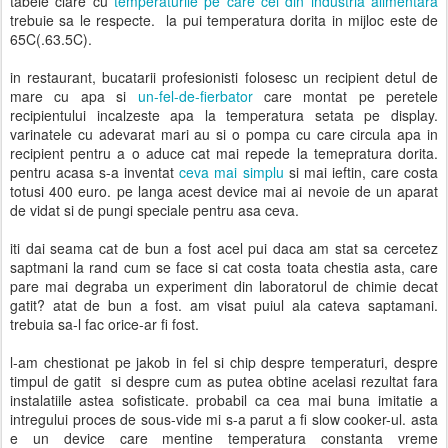
tabele clare cu
temperaturile pe care cei din industria alimentara
trebuie sa le respecte. la pui temperatura dorita in mijloc este de
65C(.63.5C).
in restaurant, bucatarii profesionisti folosesc un recipient detul de
mare cu apa si
un-fel-de-fierbator
care montat pe peretele
recipientului incalzeste apa la temperatura setata pe display.
varinatele cu adevarat mari au si o pompa cu care circula apa in
recipient pentru a o aduce cat mai repede la temepratura dorita.
pentru acasa s-a inventat
ceva mai simplu
si mai ieftin, care costa
totusi 400 euro. pe langa acest device mai ai nevoie de un aparat
de vidat si de pungi speciale pentru asa ceva.
iti dai seama cat de bun a fost acel pui daca am stat sa cercetez
saptmani la rand cum se face si cat costa toata chestia asta, care
pare mai degraba un experiment din laboratorul de chimie decat
gatit? atat de bun a fost. am visat puiul ala cateva saptamani.
trebuia sa-l fac orice-ar fi fost.
l-am chestionat pe jakob in fel si chip despre temperaturi, despre
timpul de gatit si despre cum as putea obtine acelasi rezultat fara
instalatiile astea sofisticate. probabil ca cea mai buna imitatie a
intregului proces de sous-vide mi s-a parut a fi slow cooker-ul. asta
e un device care mentine temperatura constanta vreme