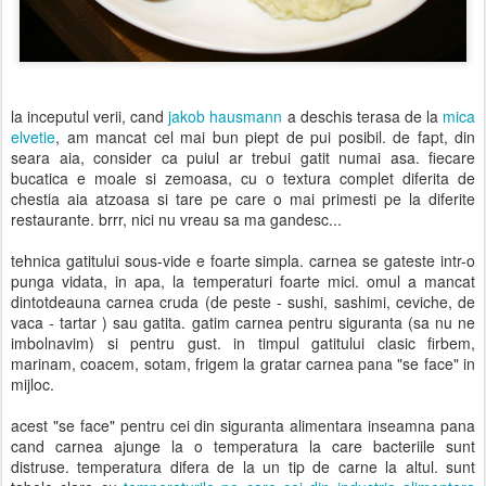
la inceputul verii, cand
jakob hausmann
a deschis terasa de la
mica
elvetie
, am mancat cel mai bun piept de pui posibil. de fapt, din
seara aia, consider ca puiul ar trebui gatit numai asa. fiecare
bucatica e moale si zemoasa, cu o textura complet diferita de
chestia aia atzoasa si tare pe care o mai primesti pe la diferite
restaurante. brrr, nici nu vreau sa ma gandesc...
tehnica gatitului sous-vide e foarte simpla. carnea se gateste intr-o
punga vidata, in apa, la temperaturi foarte mici. omul a mancat
dintotdeauna carnea cruda (de peste - sushi, sashimi, ceviche, de
vaca - tartar ) sau gatita. gatim carnea pentru siguranta (sa nu ne
imbolnavim) si pentru gust. in timpul gatitului clasic firbem,
marinam, coacem, sotam, frigem la gratar carnea pana "se face" in
mijloc.
acest "se face" pentru cei din siguranta alimentara inseamna pana
cand carnea ajunge la o temperatura la care bacteriile sunt
distruse. temperatura difera de la un tip de carne la altul. sunt