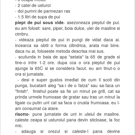
- 2 catei de usturoi
- doi pumni de parmezan ras
- 1.5 litri de supa de pui
piept de pui sous vide
- asezoneaza pieptul de pui.
eu am folosit: sare, piper, boia dulce, ulei de masline si
cimbru.
- videaza pieptul de pui in pungi de vidat daca ai.
incearca sa obtii o forma cilindrica, arata mai bine.
daca nu ai, foloseste metoda descrisa mai sus.
- scufunda in baia de apa "setata" la 65 de grade si
tine-o intre 1-2 ore. dupa cca o ora pieptul de pui
ajunge la 65C si se considera facut. eu am tinut-o o
ora si jumatate.
- desi e super gustos imediat de cum il scoti din
punga, bucatarii aleg "sa-i de o fatza" sau sa-faca un
"finish". finishul poate sa fie un minut pe grill, cat sa
prinda urmele frumoase de gratar sau tras un minut la
tigaie cu putin unt cat sa faca o crusta frumoasa. eu l-
am consumat ca atare.
risotto
- pune jumatate de unt in uleiul de masline.
caleste ceapa si usturoiul pana devin sticloase, la foc
mic.
- adauga si orezul si caleste-l pana devine