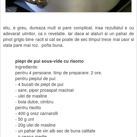
stiu, e greu, dureaza mult si pare complicat, insa rezultatul e cu
adevarat uimitor, ca o revelatie. iar daca ai alaturi si un pahar de
pinot grigio bine racit si cat se poate de sec timpul trece mai usor si
viata pare mai roz. pofta buna.
piept de pui sous-vide cu risotto
ingrediente:
pentru 4 persoane. timp de preparare: 2 ore.
pentru pieptul de pui:
- 4 bucati de piept de pui
- sare, piper proaspat macinat
- ulei de masline
- boia dulce, cimbru
pentru risotto
- 400 g orez carnarolli
- 50 g unt
- 20g ulei de masline
- un pahar de vin alb sec de buna calitate
- o ceapa medie