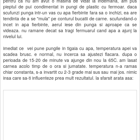
pentru ca nu am avut o masina de vidat la indemana, am pus
pieptul de pui condimentat in pungi de plastic cu fermoar. daca
scufunzi punga intr-un vas cu apa fierbinte fara sa o inchizi, ea are
tendinta de a se "mula" pe conturul bucatii de carne. scufundand-o
incet in apa fierbinte, aerul iese din punga si aproape ca se
videaza. nu ramane decat sa tragi fermuarul cand apa a ajunj la
nivelul lui.
imediat ce vei pune pungile in tigaia cu apa, temperatura apei va
scadea brusc. e normal, nu incerca sa ajustezi flacara. dupa o
perioada de 15-20 de minute va ajunge din nou la 65C. am lasat
carnea acolo timp de o ora si jumatate. temperatura n-a ramas
chiar constanta, s-a invartit cu 2-3 grade mai sus sau mai jos. nimic
insa care sa-ti influenteze prea mult rezultatul. la sfarsit arata asa: