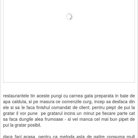
restaurantele tin aceste pungi cu carnea gata preparata in baie de
apa calduta, si pe masura ce comenzile curg, incep sa desfaca din
ele si sa le faca finishul comandat de client. pentru piept de pui la
gratar il vor pune pe gratarul incins un minut pe fiecare parte cat
sa faca dungile alea frumoase - si vei manca cel mai bun pipet de
pui la gratar posibil.
daca faci acasa, pentru ca metoda asta de gatire consuma mult