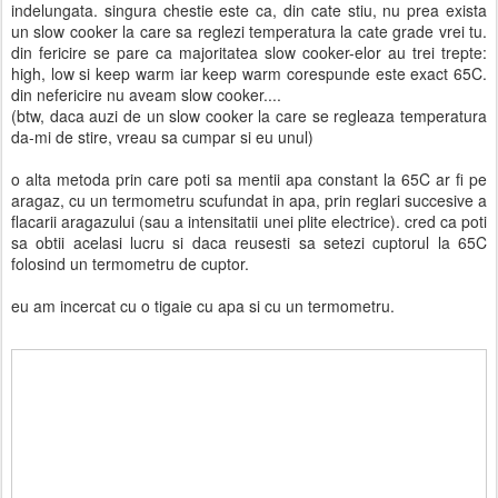
indelungata. singura chestie este ca, din cate stiu, nu prea exista
un slow cooker la care sa reglezi temperatura la cate grade vrei tu.
din fericire se pare ca majoritatea slow cooker-elor au trei trepte:
high, low si keep warm iar keep warm corespunde este exact 65C.
din nefericire nu aveam slow cooker....
(btw, daca auzi de un slow cooker la care se regleaza temperatura
da-mi de stire, vreau sa cumpar si eu unul)
o alta metoda prin care poti sa mentii apa constant la 65C ar fi pe
aragaz, cu un termometru scufundat in apa, prin reglari succesive a
flacarii aragazului (sau a intensitatii unei plite electrice). cred ca poti
sa obtii acelasi lucru si daca reusesti sa setezi cuptorul la 65C
folosind un termometru de cuptor.
eu am incercat cu o tigaie cu apa si cu un termometru.