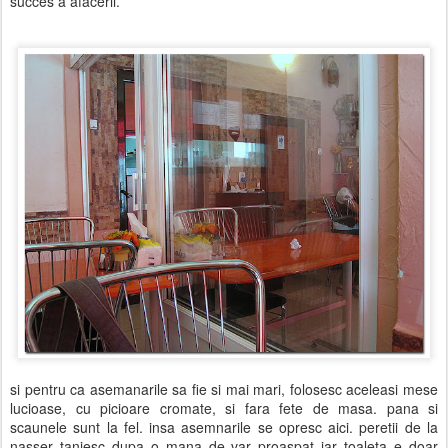
succes a afacerii.
si pentru ca asemanarile sa fie si mai mari, folosesc aceleasi mese
lucioase, cu picioare cromate, si fara fete de masa. pana si
scaunele sunt la fel. insa asemnarile se opresc aici. peretii de la
nasser tanjesc dupa o mana de var proaspat iar toaleta e doar