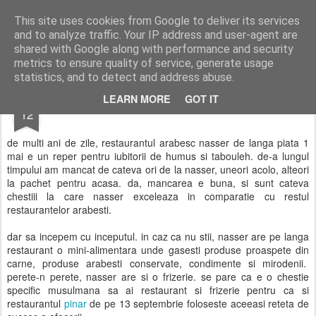
wine and knives
This site uses cookies from Google to deliver its services
and to analyze traffic. Your IP address and user-agent are
shared with Google along with performance and security
metrics to ensure quality of service, generate usage
statistics, and to detect and address abuse.
SEP
LEARN MORE
GOT IT
restaurant nasser
12
de multi ani de zile, restaurantul arabesc nasser de langa piata 1
mai e un reper pentru iubitorii de humus si tabouleh. de-a lungul
timpului am mancat de cateva ori de la nasser, uneori acolo, alteori
la pachet pentru acasa. da, mancarea e buna, si sunt cateva
chestiii la care nasser exceleaza in comparatie cu restul
restaurantelor arabesti.
dar sa incepem cu inceputul. in caz ca nu stii, nasser are pe langa
restaurant o mini-alimentara unde gasesti produse proaspete din
carne, produse arabesti conservate, condimente si mirodenii.
perete-n perete, nasser are si o frizerie. se pare ca e o chestie
specific musulmana sa ai restaurant si frizerie pentru ca si
restaurantul
pinar
de pe 13 septembrie foloseste aceeasi reteta de