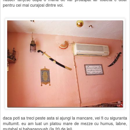
pentru cei mai curajosi dintre voi.
daca poti sa treci peste asta si ajungi la mancare, vei fi cu siguranta
multumit. eu am luat un platou mare de mezze cu humus, labne,
mutabal si babaganoush (la 20 de lei),