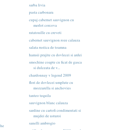
sarba livia
pasta carbonara
cupaj cabernet sauvignon cu
merlot corcova
ratatouille cu creveti
cabernet sauvignon roze calauza
salata rustica de toamna
hamsii prajite cu dovlecei si ardei
smochine coapte cu ficat de gasca
si dulceata de v...
chardonnay v legend 2009
flori de dovlecei umplute cu
mozzarella si anchovies
tanteo tequila
sauvignon blanc calauza
sardine cu cartofi condimentati si
mujdei de usturoi
sanelli ambrogio
che