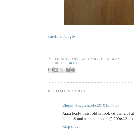
sanelli ambrogio
PUBLICAT DE
WINE AND KNIVES
LA
14:35
ETICHETE:
CUTITE
6 COMENTARII:
Ciuşca
3 septembrie 2010 la 11:57
Arată foarte bine, old school, cu mânerul ă
lungă. Seamănă cu un model (5.2000.22-ul) de 
Răspundeți