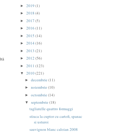
2019
(1)
►
2018
(4)
►
2017
(5)
►
2016
(11)
►
2015
(14)
►
2014
(16)
►
2013
(21)
►
2012
(56)
►
ltă
2011
(123)
►
2010
(221)
▼
decembrie
(11)
►
noiembrie
(10)
►
octombrie
(14)
►
septembrie
(18)
▼
tagliatelle quattro formaggi
stiuca la cuptor cu cartofi, spanac
si usturoi
sauvignon blanc caloian 2008