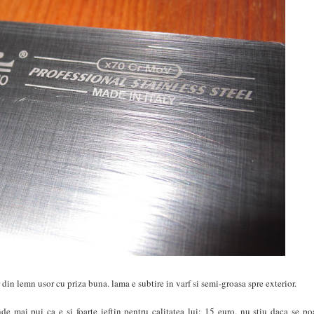
 din lemn usor cu priza buna. lama e subtire in varf si semi-groasa spre exterior.
de mai pui ca e si foarte ieftin pentru calitatea lui: 15 euro. nu stiu daca se po