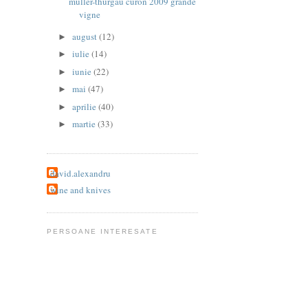
müller-thurgau curon 2009 grande
vigne
august
(12)
►
iulie
(14)
►
iunie
(22)
►
mai
(47)
►
aprilie
(40)
►
martie
(33)
►
david.alexandru
wine and knives
PERSOANE INTERESATE