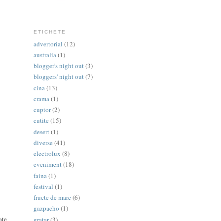
ETICHETE
advertorial
(12)
australia
(1)
blogger's night out
(3)
bloggers' night out
(7)
cina
(13)
crama
(1)
cuptor
(2)
cutite
(15)
desert
(1)
diverse
(41)
electrolux
(8)
eveniment
(18)
faina
(1)
festival
(1)
fructe de mare
(6)
gazpacho
(1)
ate
gratar
(3)