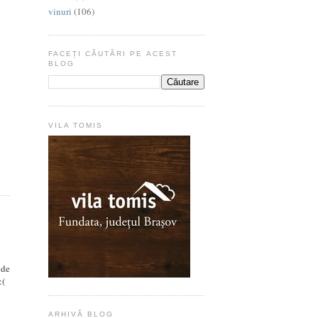
vinuri
(106)
FACEȚI CĂUTĂRI PE ACEST
BLOG
VILA TOMIS
 de
:(
ARHIVĂ BLOG