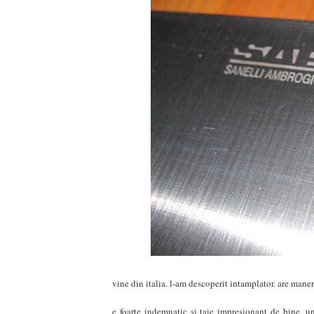
vine din italia. l-am descoperit intamplator. are maner
e foarte indemnatic si taie impresionant de bine. un