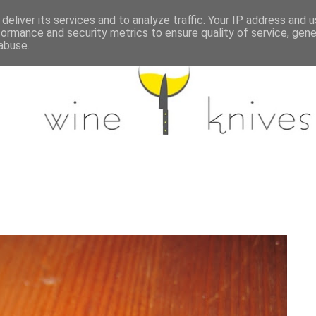
deliver its services and to analyze traffic. Your IP address and 
formance and security metrics to ensure quality of service, gen
abuse.