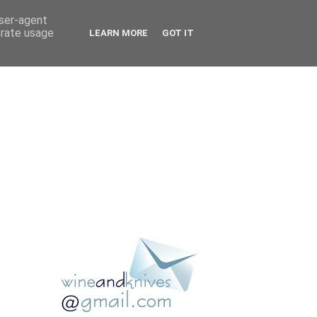
user-agent
erate usage
LEARN MORE
GOT IT