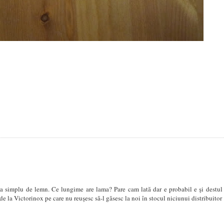
la simplu de lemn. Ce lungime are lama? Pare cam lată dar e probabil e şi destul
la Victorinox pe care nu reuşesc să-l găsesc la noi în stocul niciunui distribuitor 