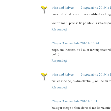
wine and knives
3 septembrie 2010 la 
lama e de 20 de cm. e bine echilibrat ca lung
victorinoxul pare sa fie pe site-ul asata di
Răspundeți
Ciuşca
3 septembrie 2010 la 15:24
nope. am încercat, nu-l au :( iar importator
ţară :)
Răspundeți
wine and knives
3 septembrie 2010 la 
zici ca vine pe jos din elvetia :)) online nu 
Răspundeți
Ciuşca
3 septembrie 2010 la 17:11
ba sigur merge online dar o să mă livrez oric