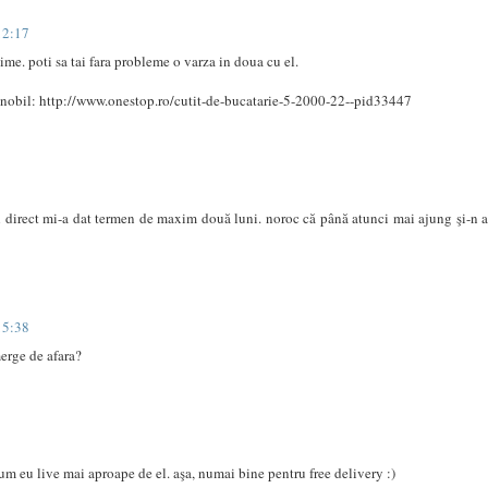
12:17
ime. poti sa tai fara probleme o varza in doua cu el.
sponobil: http://www.onestop.ro/cutit-de-bucatarie-5-2000-22--pid33447
ul direct mi-a dat termen de maxim două luni. noroc că până atunci mai ajung şi-n a
15:38
merge de afara?
um eu live mai aproape de el. aşa, numai bine pentru free delivery :)