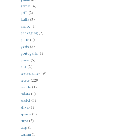
grecia
(4)
grill
(2)
italia
(3)
maroc
(1)
packaging
(2)
paste
(1)
peste
(5)
portugalia
(1)
pranz
(6)
rata
(2)
restaurante
(49)
retete
(229)
risotto
(1)
salata
(1)
scoici
(3)
silva
(1)
spania
(3)
supa
(3)
targ
(1)
turism
(1)