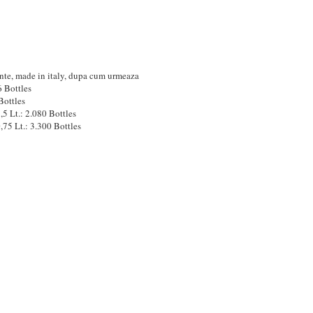
ente, made in italy, dupa cum urmeaza
 Bottles
Bottles
t.: 2.080 Bottles
Lt.: 3.300 Bottles