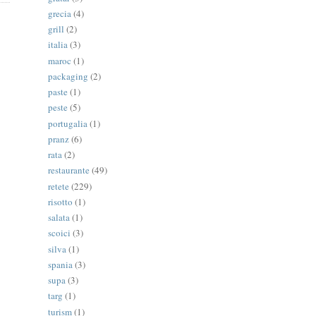
grecia
(4)
grill
(2)
italia
(3)
maroc
(1)
packaging
(2)
paste
(1)
peste
(5)
portugalia
(1)
pranz
(6)
rata
(2)
restaurante
(49)
retete
(229)
risotto
(1)
salata
(1)
scoici
(3)
silva
(1)
spania
(3)
supa
(3)
targ
(1)
turism
(1)