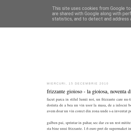
This site uses cookies from Google to 
are shared with Google along with per
statistics, and to detect and address 
MIERCURI, 15 DECEMBRIE 2010
frizzante gioioso - la gioiosa, noventa di
facut parca in stilul lumii noi, un frizzante care nu-t
dorinta de a bea un vin usor la masa, de a inlocui b
avem doar un vin corect din zona unde s-a inventat p
galben pai, sprintar in pahar, sec dar cu un rest mitite
sta bine unui frizzante. 1.6 euro pret de supermaket in