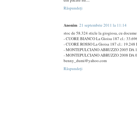
din pacate nu....
Răspundeți
Anonim
21 septembrie 2011 la 11:14
stoc de 58.324 sticle la giogiosa, cu docum
- CUORE BIANCO La Gioisa 187 cl.: 33.696
- CUORE ROSSO La Gioisa 187 cl.: 19.248 
- MONTEPULCIANO ABRUZZO 2005 DA 1,5 L
- MONTEPULCIANO ABRUZZO 2008 DA 0,75 
benny_dumi@yahoo.com
Răspundeți