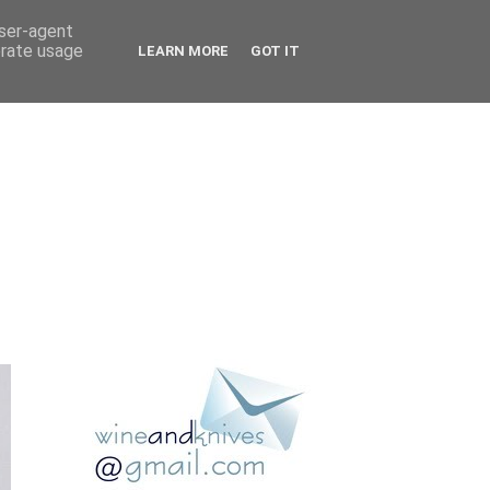
user-agent
erate usage
LEARN MORE
GOT IT