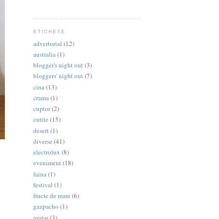
ETICHETE
advertorial
(12)
australia
(1)
blogger's night out
(3)
bloggers' night out
(7)
cina
(13)
crama
(1)
cuptor
(2)
cutite
(15)
desert
(1)
diverse
(41)
electrolux
(8)
eveniment
(18)
faina
(1)
festival
(1)
fructe de mare
(6)
gazpacho
(1)
gratar
(3)