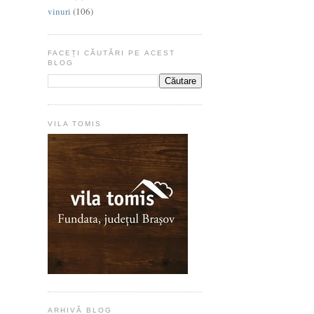
vinuri
(106)
FACEȚI CĂUTĂRI PE ACEST
BLOG
VILA TOMIS
ARHIVĂ BLOG