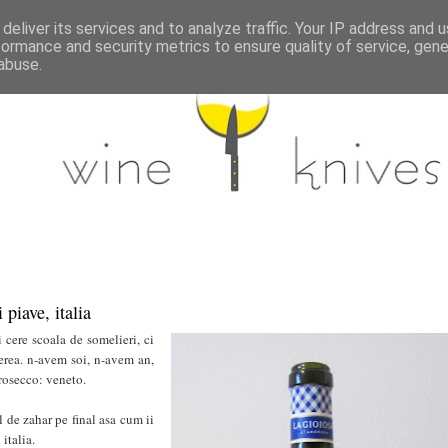
deliver its services and to analyze traffic. Your IP address and 
formance and security metrics to ensure quality of service, gen
abuse.
 piave, italia
i cere scoala de somelieri, ci
erea. n-avem soi, n-avem an,
rosecco: veneto.
l de zahar pe final asa cum ii
 italia.