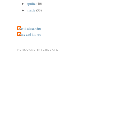
aprilie
(40)
►
martie
(33)
►
david.alexandru
wine and knives
PERSOANE INTERESATE