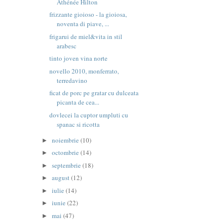
Athénée Hilton
frizzante gioioso - la gioiosa,
noventa di piave, ...
frigarui de miel&vita in stil
arabesc
tinto joven vina norte
novello 2010, monferrato,
terredavino
ficat de porc pe gratar cu dulceata
picanta de cea...
dovlecei la cuptor umpluti cu
spanac si ricotta
noiembrie
(10)
►
octombrie
(14)
►
septembrie
(18)
►
august
(12)
►
iulie
(14)
►
iunie
(22)
►
mai
(47)
►