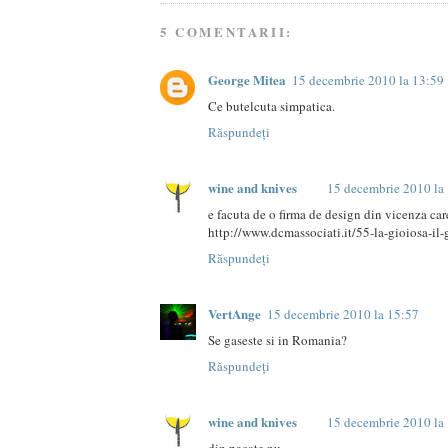
5 COMENTARII:
George Mitea
15 decembrie 2010 la 13:59
Ce butelcuta simpatica.
Răspundeți
wine and knives
15 decembrie 2010 la
e facuta de o firma de design din vicenza care
http://www.dcmassociati.it/55-la-gioiosa-il-
Răspundeți
VertAnge
15 decembrie 2010 la 15:57
Se gaseste si in Romania?
Răspundeți
wine and knives
15 decembrie 2010 la