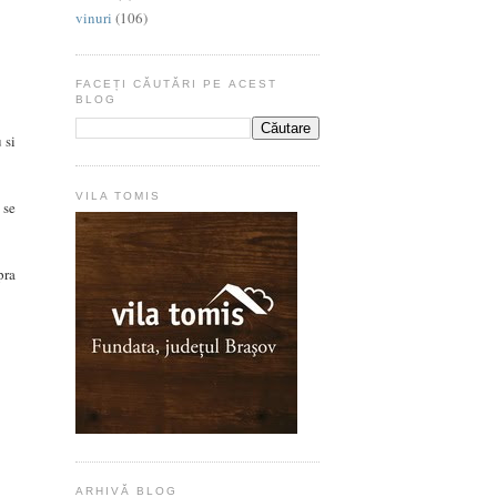
vinuri
(106)
FACEȚI CĂUTĂRI PE ACEST
BLOG
 si
VILA TOMIS
 se
pra
ARHIVĂ BLOG