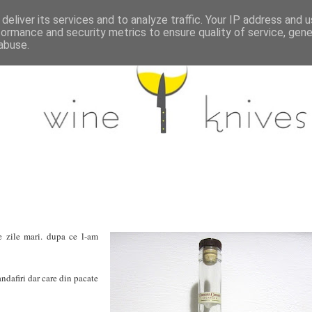
deliver its services and to analyze traffic. Your IP address and 
formance and security metrics to ensure quality of service, gen
abuse.
 zile mari. dupa ce l-am
andafiri dar care din pacate