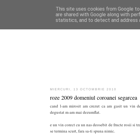
This site uses cookies from Google to 
are shared with Google along with per
statistics, and to detect and address 
MIERCURI, 13 OCTOMBRIE 2010
roze 2009 domeniul coroanei segarcea
cand l-am mirosit am crezut ca am gasit un vin de
degustat m-am mai dezumflat.
e un vin corect cu un nas deosebit de fructe rosii si tr
se termina scurt, fara sa-ti spuna nimic.