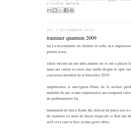
ETICHETE:
RETETE
JOI, 7 OCTOMBRIE 2010
traminer quantum 2009
mi l-a recomandat un chelner in sofia. m-a impresiona
pentru acasa.
zilele trecute mi-am adus aminte de el. mi-a placut l
mare am cautat sa citesc mai multe despre el. spre sur
concursul mondial de la bruxelles 2010.
surprinzator si sauvignon blanc de la acelasi prod
medalie de aur. si mai surprinzator, am cumparat catev
de performantele lui.
traminerul de fata e foarte fin, delicat de parca nici n-
de traminer cu note de fructe tropicale si flori dar fi
acel ceva care te face sa mai gusti odata.