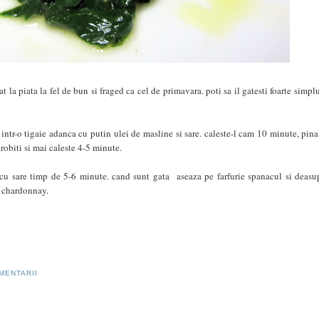
 la piata la fel de bun si fraged ca cel de primavara. poti sa il gatesti foarte simplu
t intr-o tigaie adanca cu putin ulei de masline si sare. caleste-l cam 10 minute, pina
drobiti si mai caleste 4-5 minute.
i cu sare timp de 5-6 minute. cand sunt gata aseaza pe farfurie spanacul si deasu
de chardonnay.
MENTARII