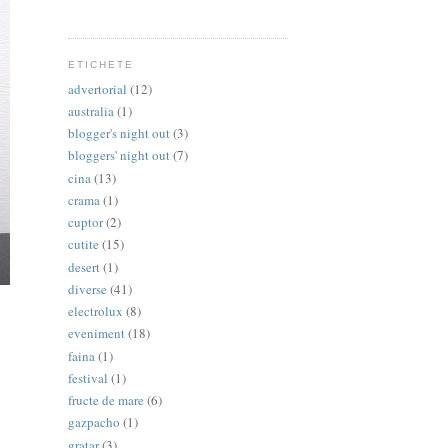
ETICHETE
advertorial
(12)
australia
(1)
blogger's night out
(3)
bloggers' night out
(7)
cina
(13)
crama
(1)
cuptor
(2)
cutite
(15)
desert
(1)
diverse
(41)
electrolux
(8)
eveniment
(18)
faina
(1)
festival
(1)
fructe de mare
(6)
gazpacho
(1)
gratar
(3)