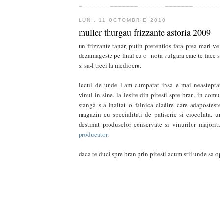
LUNI, 11 OCTOMBRIE 2010
muller thurgau frizzante astoria 2009
un frizzante tanar, putin pretentios fara prea mari ve
dezamageste pe final cu o nota vulgara care te face s
si sa-l treci la mediocru.
locul de unde l-am cumparat insa e mai neasteptat
vinul in sine. la iesire din pitesti spre bran, in com
stanga s-a inaltat o falnica cladire care adapostes
magazin cu specialitati de patiserie si ciocolata. 
destinat produselor conservate si vinurilor majorit
producator
.
daca te duci spre bran prin pitesti acum stii unde sa op