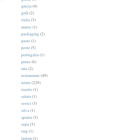
grecia
(4)
grill
(2)
italia
(3)
maroc
(1)
packaging
(2)
paste
(1)
peste
(5)
portugalia
(1)
pranz
(6)
rata
(2)
restaurante
(49)
retete
(229)
risotto
(1)
salata
(1)
scoici
(3)
silva
(1)
spania
(3)
supa
(3)
targ
(1)
turism
(1)