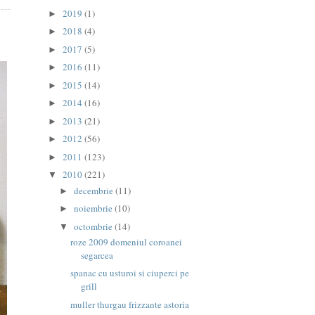
2019
(1)
►
2018
(4)
►
2017
(5)
►
2016
(11)
►
2015
(14)
►
2014
(16)
►
2013
(21)
►
2012
(56)
►
2011
(123)
►
2010
(221)
▼
decembrie
(11)
►
noiembrie
(10)
►
octombrie
(14)
▼
roze 2009 domeniul coroanei
segarcea
spanac cu usturoi si ciuperci pe
grill
muller thurgau frizzante astoria