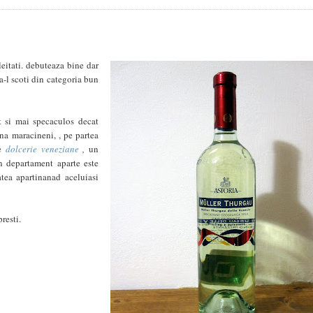
leitati. debuteaza bine dar
a-l scoti din categoria bun
 si mai specaculos decat
una maracineni, , pe partea
te
dolcerie veneziane
,
un
un departament aparte este
atea apartinanad aceluiasi
resti.