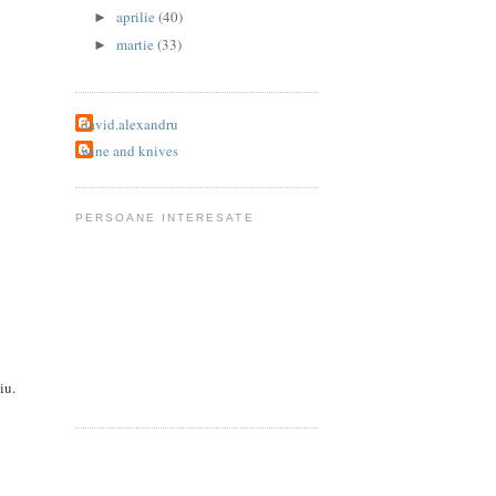
aprilie
(40)
►
martie
(33)
►
david.alexandru
wine and knives
PERSOANE INTERESATE
iu.