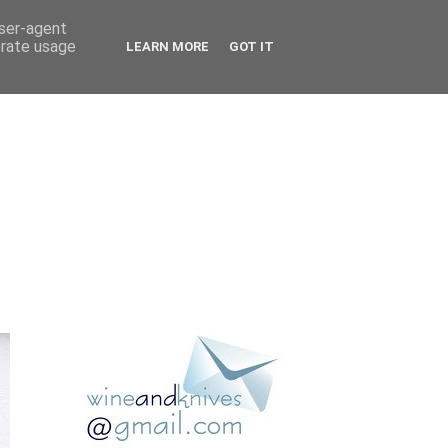
user-agent
erate usage
LEARN MORE
GOT IT