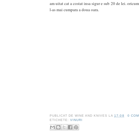
am uitat cat a costat insa sigur e sub 20 de lei. oricu
l-as mai cumpara a doua oara.
PUBLICAT DE
WINE AND KNIVES
LA
17:08
0 COM
ETICHETE:
VINURI