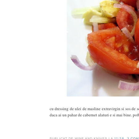
cu dressing de ulei de masline extravirgin si sos de so
daca ai un pahar de cabernet alaturi e si mai bine. pof
PUBLICAT DE
WINE AND KNIVES
LA
11:28
3 COM