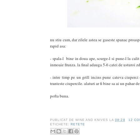
nu stiu cum, dar zilele astea se gaseste spanac proaspat
rapid asa:
- spala-l bine in doua ape, scurge-l si pune-l la cali
inmoaie frunza. la final adauga 5-6 catei de usturoi z
- intre timp pe un grill incins pune cateva ciuperc
tranteste ciupercile. alaturi ar fi bine sa ai un pahar 
pofta buna.
PUBLICAT DE
WINE AND KNIVES
LA
08:28
12 CO
ETICHETE:
RETETE