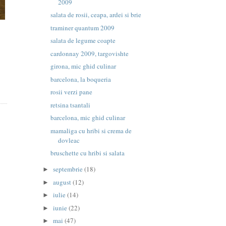
2009
salata de rosii, ceapa, ardei si brie
traminer quantum 2009
salata de legume coapte
cardonnay 2009, targovishte
girona, mic ghid culinar
barcelona, la boqueria
rosii verzi pane
retsina tsantali
barcelona, mic ghid culinar
mamaliga cu hribi si crema de
dovleac
bruschette cu hribi si salata
septembrie
(18)
►
august
(12)
►
iulie
(14)
►
iunie
(22)
►
mai
(47)
►