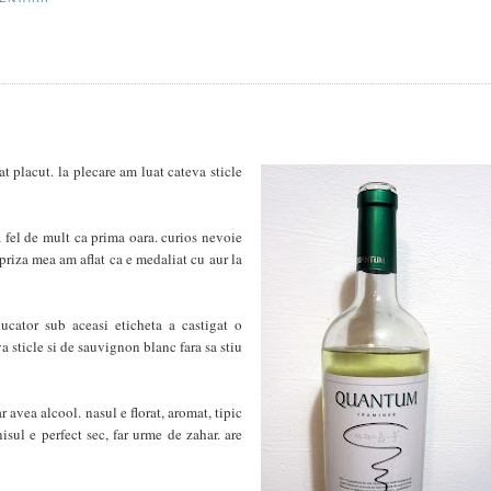
t placut. la plecare am luat cateva sticle
a fel de mult ca prima oara. curios nevoie
priza mea am aflat ca e medaliat cu aur la
ucator sub aceasi eticheta a castigat o
a sticle si de sauvignon blanc fara sa stiu
ar avea alcool. nasul e florat, aromat, tipic
nisul e perfect sec, far urme de zahar. are