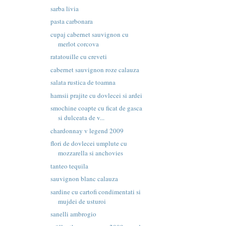
sarba livia
pasta carbonara
cupaj cabernet sauvignon cu
merlot corcova
ratatouille cu creveti
cabernet sauvignon roze calauza
salata rustica de toamna
hamsii prajite cu dovlecei si ardei
smochine coapte cu ficat de gasca
si dulceata de v...
chardonnay v legend 2009
flori de dovlecei umplute cu
mozzarella si anchovies
tanteo tequila
sauvignon blanc calauza
sardine cu cartofi condimentati si
mujdei de usturoi
sanelli ambrogio