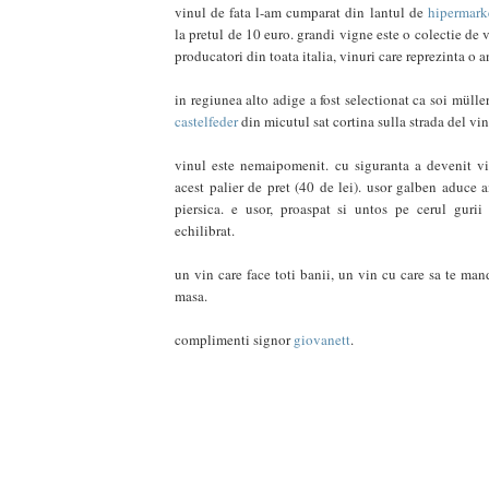
vinul de fata l-am cumparat din lantul de
hipermarke
la pretul de 10 euro. grandi vigne este o colectie de 
producatori din toata italia, vinuri care reprezinta o
in regiunea alto adige a fost selectionat ca soi müll
castelfeder
din micutul sat cortina sulla strada del vi
vinul este nemaipomenit. cu siguranta a devenit vi
acest palier de pret (40 de lei). usor galben aduce 
piersica. e usor, proaspat si untos pe cerul gurii
echilibrat.
un vin care face toti banii, un vin cu care sa te man
masa.
complimenti signor
giovanett
.