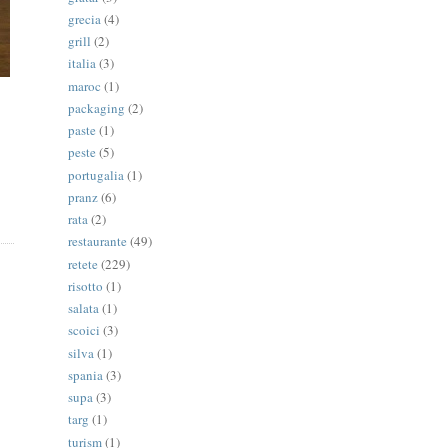
grecia
(4)
grill
(2)
italia
(3)
maroc
(1)
packaging
(2)
paste
(1)
peste
(5)
portugalia
(1)
pranz
(6)
rata
(2)
restaurante
(49)
retete
(229)
risotto
(1)
salata
(1)
scoici
(3)
silva
(1)
spania
(3)
supa
(3)
targ
(1)
turism
(1)