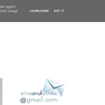
user-agent
erate usage
LEARN MORE
GOT IT