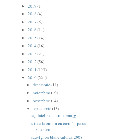
2019
(1)
►
2018
(4)
►
2017
(5)
►
2016
(11)
►
2015
(14)
►
2014
(16)
►
2013
(21)
►
2012
(56)
►
2011
(123)
►
2010
(221)
▼
decembrie
(11)
►
noiembrie
(10)
►
octombrie
(14)
►
septembrie
(18)
▼
tagliatelle quattro formaggi
stiuca la cuptor cu cartofi, spanac
si usturoi
sauvignon blanc caloian 2008