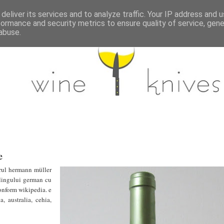
deliver its services and to analyze traffic. Your IP address and 
formance and security metrics to ensure quality of service, gen
abuse.
e
orul hermann müller
slingului german cu
conform wikipedia. e
a, australia, cehia,