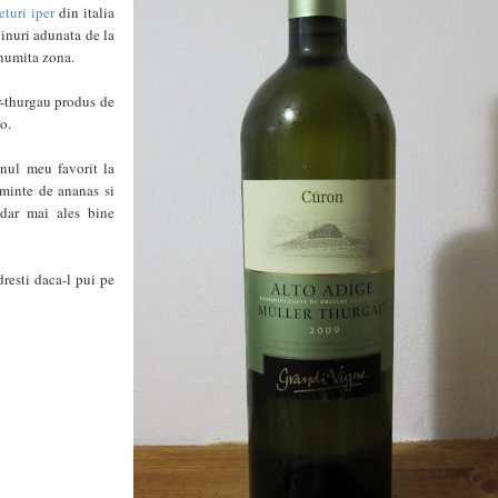
turi iper
din italia
vinuri adunata de la
 anumita zona.
er-thurgau produs de
no.
nul meu favorit la
aminte de ananas si
 dar mai ales bine
dresti daca-l pui pe