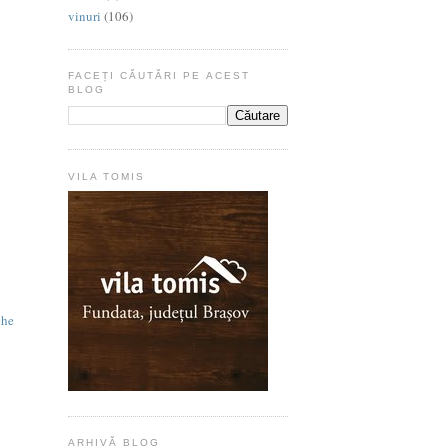
vinuri
(106)
FACEȚI CĂUTĂRI PE ACEST
BLOG
VILA TOMIS
che
ARHIVĂ BLOG