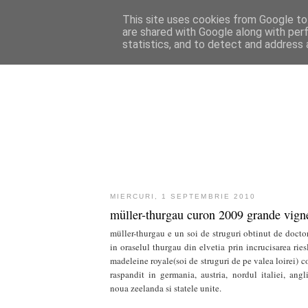
This site uses cookies from Google to 
are shared with Google along with per
statistics, and to detect and address 
MIERCURI, 1 SEPTEMBRIE 2010
müller-thurgau curon 2009 grande vign
müller-thurgau e un soi de struguri obtinut de doct
in oraselul thurgau din elvetia prin incrucisarea rie
madeleine royale(soi de struguri de pe valea loirei) 
raspandit in germania, austria, nordul italiei, angli
noua zeelanda si statele unite.