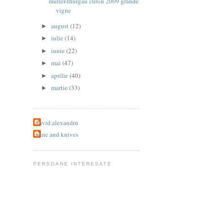
müller-thurgau curon 2009 grande
vigne
august
(12)
►
iulie
(14)
►
iunie
(22)
►
mai
(47)
►
aprilie
(40)
►
martie
(33)
►
david.alexandru
wine and knives
PERSOANE INTERESATE