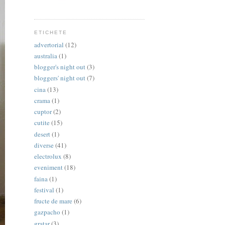
ETICHETE
advertorial
(12)
australia
(1)
blogger's night out
(3)
bloggers' night out
(7)
cina
(13)
crama
(1)
cuptor
(2)
cutite
(15)
desert
(1)
diverse
(41)
electrolux
(8)
eveniment
(18)
faina
(1)
festival
(1)
fructe de mare
(6)
gazpacho
(1)
gratar
(3)