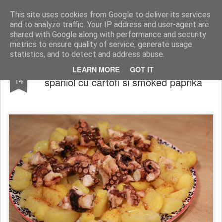
wine and knives
This site uses cookies from Google to deliver its services
and to analyze traffic. Your IP address and user-agent are
shared with Google along with performance and security
metrics to ensure quality of service, generate usage
statistics, and to detect and address abuse.
Pulpo a la Galega – Caracatita gatita in stil
MAR
LEARN MORE
GOT IT
14
spaniol cu cartofi si smoked paprika