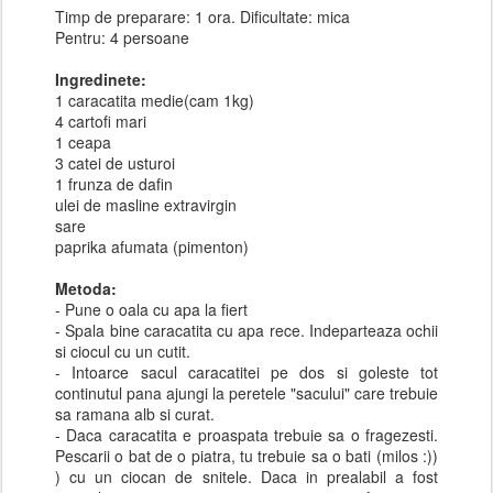
Timp de preparare: 1 ora. Dificultate: mica
Pentru: 4 persoane
Ingredinete:
1 caracatita medie(cam 1kg)
4 cartofi mari
1 ceapa
3 catei de usturoi
1 frunza de dafin
ulei de masline extravirgin
sare
paprika afumata (pimenton)
Metoda:
- Pune o oala cu apa la fiert
- Spala bine caracatita cu apa rece. Indeparteaza ochii
si ciocul cu un cutit.
- Intoarce sacul caracatitei pe dos si goleste tot
continutul pana ajungi la peretele "sacului" care trebuie
sa ramana alb si curat.
- Daca caracatita e proaspata trebuie sa o fragezesti.
Pescarii o bat de o piatra, tu trebuie sa o bati (milos :))
) cu un ciocan de snitele. Daca in prealabil a fost