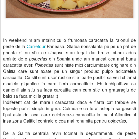
In weekend m-am intalnit cu o frumoasa caracatita la raionul de
peste de la
Carrefour
Baneasa. Statea nonsalanta pe pe un pat de
gheata si nu stiu ce sinapse s-au legat dar brusc mi-am adus
aminte de o
polperias
din Spania unde am mancat cea mai buna
caracatita ever.
Polperias
sunt niste mici carciumioare originare din
Galitia care sunt axate pe un singur produs: pulpo adicatelea
caracatita.
Ca stil sunt usor rustice si e foarte posibil sa vezi chiar si
oloaiele gigantice in care fierb caracatitele.
Eh inchipuiti-va ca
oamenii aia stiu sa faca carcatita cam cum stie un grataragiu de
balci sa faca mici la gratar :)
Indiferent cat de mare-i caracatita daca e fiarta cat trebuie se
topeste pur si simplu in gura.
Culmea e ca te-ai astepta sa gasesti
tipul asta de local care celebreaza caracatita la malul Atlanticului
insa zona Galitiei centrale e cea mai renumita pentru
polperias.
De la Galitia centrala revin tocmai la departamentul de peste