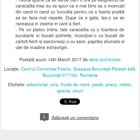
caracatita insa eu va spun ca e mai bine sa o incercati
din cand in cand cu furculita pentru ca e foarte posibil
sa se faca mai repede. Dupa ce e gata, las-o sa se
raceasca in zeama in care a fiert.
- Pe un platou intins, taie caracatita cu o foarfeca de
bucatarie in bucati potrivite, inconjoar-o cu bucati de
cartofi fierti si asezoneaz-o cu sare, paprika afumata si
ulei de masline extravirgin.
Postată acum
14th March 2017
de
wine and knives
Locație:
Centrul Comercial Feeria, Șoseaua București-Ploiești 44A,
București 077190, Romania
Etichete:
advertorial
cina
fructe de mare
peste
pranz
retete
spania
vinuri
0
Adăugați un comentariu