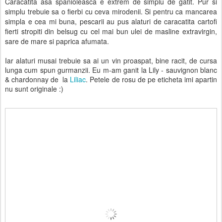
Caracatita asa spanioleasca e extrem de simplu de gatit. Pur si
simplu trebuie sa o fierbi cu ceva mirodenii. Si pentru ca mancarea
simpla e cea mi buna, pescarii au pus alaturi de caracatita cartofi
fierti stropiti din belsug cu cel mai bun ulei de masline extravirgin,
sare de mare si paprica afumata.
Iar alaturi musai trebuie sa ai un vin proaspat, bine racit, de cursa
lunga cum spun gurmanzii. Eu m-am ganit la Lily - sauvignon blanc
& chardonnay de la
Liliac
. Petele de rosu de pe eticheta imi apartin
nu sunt originale :)