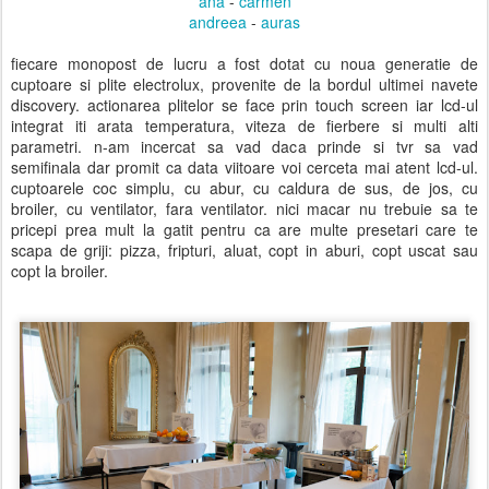
ana
-
carmen
andreea
-
auras
fiecare monopost de lucru a fost dotat cu noua generatie de
cuptoare si plite electrolux, provenite de la bordul ultimei navete
discovery. actionarea plitelor se face prin touch screen iar lcd-ul
integrat iti arata temperatura, viteza de fierbere si multi alti
parametri. n-am incercat sa vad daca prinde si tvr sa vad
semifinala dar promit ca data viitoare voi cerceta mai atent lcd-ul.
cuptoarele coc simplu, cu abur, cu caldura de sus, de jos, cu
broiler, cu ventilator, fara ventilator. nici macar nu trebuie sa te
pricepi prea mult la gatit pentru ca are multe presetari care te
scapa de griji: pizza, fripturi, aluat, copt in aburi, copt uscat sau
copt la broiler.