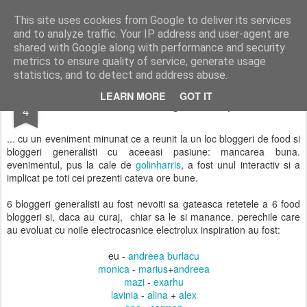
wine and knives
This site uses cookies from Google to deliver its services
and to analyze traffic. Your IP address and user-agent are
shared with Google along with performance and security
metrics to ensure quality of service, generate usage
statistics, and to detect and address abuse.
JUL
LEARN MORE
GOT IT
electrolux a lansat gama inspiration...
4
... cu un eveniment minunat ce a reunit la un loc bloggeri de food si
bloggeri generalisti cu aceeasi pasiune: mancarea buna.
evenimentul, pus la cale de
golinharris
, a fost unul interactiv si a
implicat pe toti cei prezenti cateva ore bune.
6 bloggeri generalisti au fost nevoiti sa gateasca retetele a 6 food
bloggeri si, daca au curaj, chiar sa le si manance. perechile care
au evoluat cu noile electrocasnice electrolux inspiration au fost:
eu -
andreea burlacu
monica
-
marius
+
andreea
mazi
-
exarhu
lavinia
-
alina
+
alex