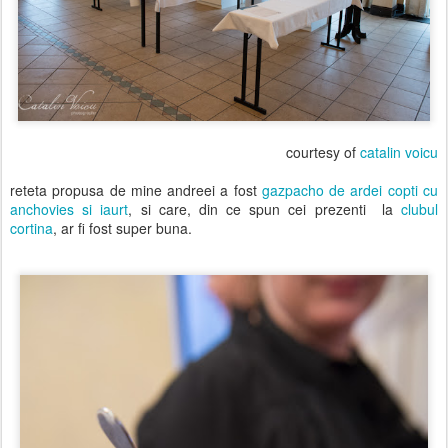
courtesy of
catalin voicu
reteta propusa de mine andreei a fost
gazpacho de ardei copti cu
anchovies si iaurt
, si care, din ce spun cei prezenti la
clubul
cortina
, ar fi fost super buna.