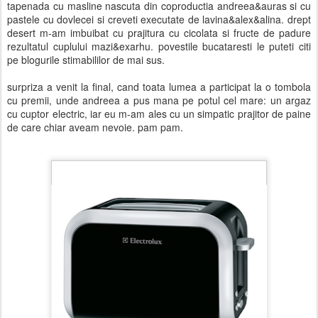
tapenada cu masline nascuta din coproductia andreea&auras si cu
pastele cu dovlecei si creveti executate de lavina&alex&alina. drept
desert m-am imbuibat cu prajitura cu cicolata si fructe de padure
rezultatul cuplului mazi&exarhu. povestile bucataresti le puteti citi
pe blogurile stimabililor de mai sus.
surpriza a venit la final, cand toata lumea a participat la o tombola
cu premii, unde andreea a pus mana pe potul cel mare: un argaz
cu cuptor electric, iar eu m-am ales cu un simpatic prajitor de paine
de care chiar aveam nevoie. pam pam.