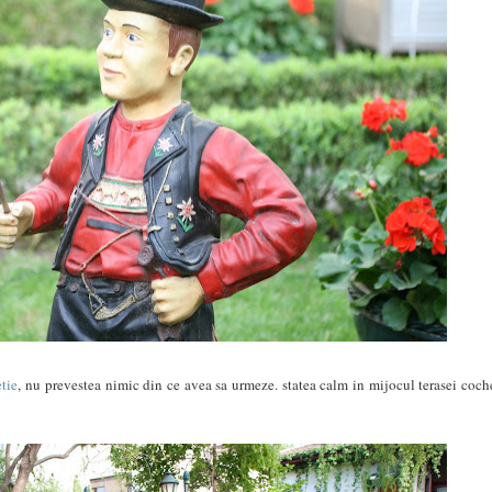
tie
, nu prevestea nimic din ce avea sa urmeze. statea calm in mijocul terasei coch