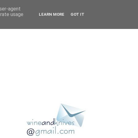
user-agent
erate usage
LEARN MORE
GOT IT