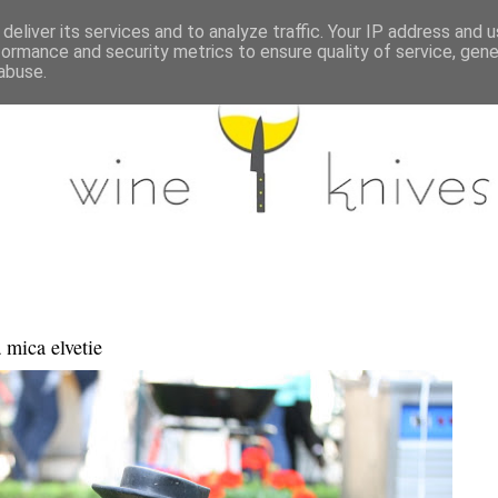
deliver its services and to analyze traffic. Your IP address and 
formance and security metrics to ensure quality of service, gen
abuse.
 mica elvetie