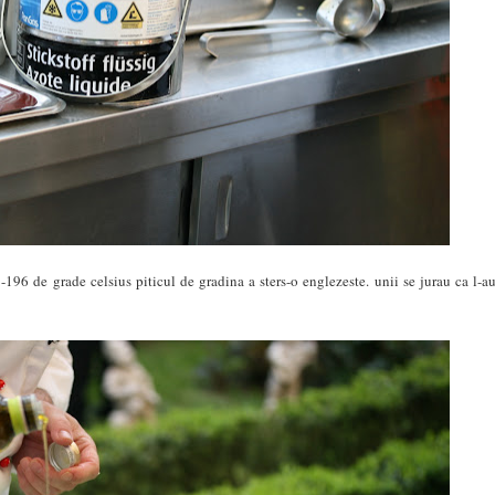
-196 de grade celsius piticul de gradina a sters-o englezeste. unii se jurau ca l-a