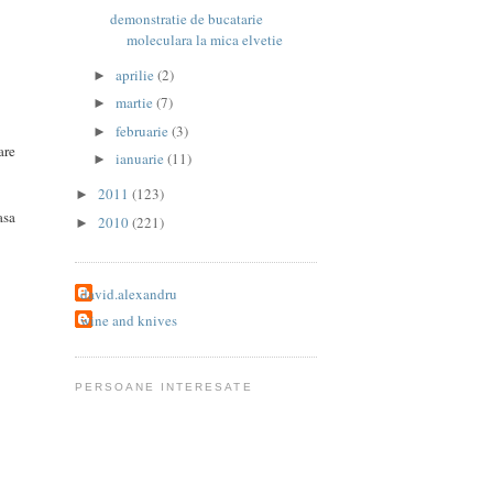
demonstratie de bucatarie
moleculara la mica elvetie
aprilie
(2)
►
martie
(7)
►
februarie
(3)
►
are
ianuarie
(11)
►
2011
(123)
►
asa
2010
(221)
►
david.alexandru
wine and knives
PERSOANE INTERESATE