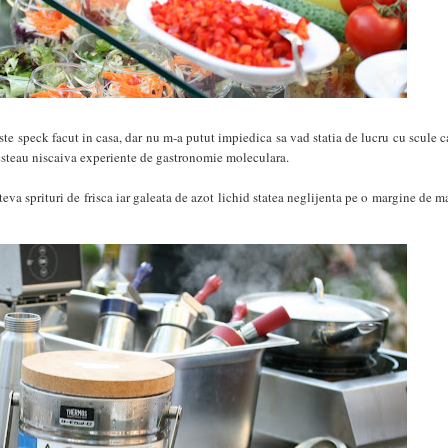
niste speck facut in casa, dar nu m-a putut impiedica sa vad statia de lucru cu scule c
vesteau niscaiva experiente de gastronomie moleculara.
teva sprituri de frisca iar galeata de azot lichid statea neglijenta pe o margine de m