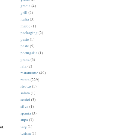
grecia
(4)
grill
(2)
italia
(3)
maroc
(1)
packaging
(2)
paste
(1)
peste
(5)
portugalia
(1)
pranz
(6)
rata
(2)
restaurante
(49)
retete
(229)
risotto
(1)
salata
(1)
scoici
(3)
silva
(1)
spania
(3)
supa
(3)
targ
(1)
ut,
turism
(1)