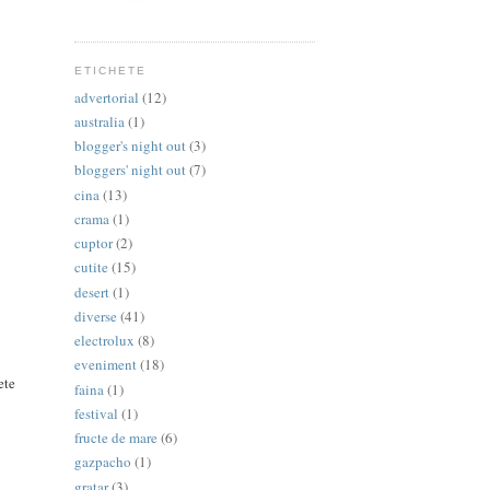
ETICHETE
advertorial
(12)
australia
(1)
blogger's night out
(3)
bloggers' night out
(7)
cina
(13)
crama
(1)
cuptor
(2)
cutite
(15)
desert
(1)
diverse
(41)
electrolux
(8)
eveniment
(18)
ete
faina
(1)
festival
(1)
fructe de mare
(6)
gazpacho
(1)
gratar
(3)