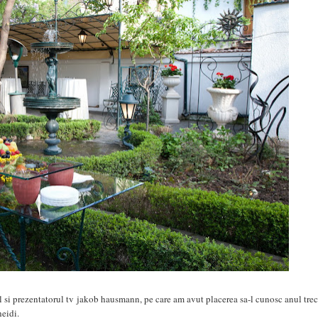
 si prezentatorul tv jakob hausmann, pe care am avut placerea sa-l cunosc anul trec
eidi.