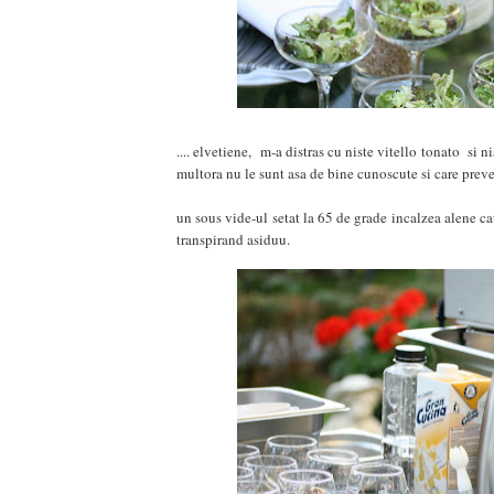
.... elvetiene, m-a distras cu niste vitello tonato si 
multora nu le sunt asa de bine cunoscute si care pre
un sous vide-ul setat la 65 de grade incalzea alene ca
transpirand asiduu.