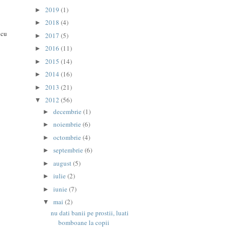
2019
(1)
►
2018
(4)
►
 cu
2017
(5)
►
2016
(11)
►
2015
(14)
►
2014
(16)
►
2013
(21)
►
2012
(56)
▼
decembrie
(1)
►
noiembrie
(6)
►
octombrie
(4)
►
septembrie
(6)
►
august
(5)
►
iulie
(2)
►
iunie
(7)
►
mai
(2)
▼
nu dati banii pe prostii, luati
bomboane la copii