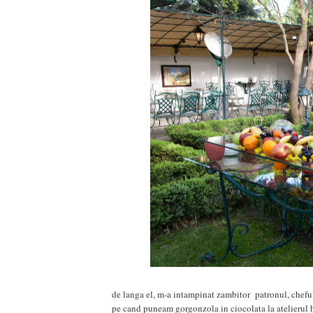
de langa el, m-a intampinat zambitor patronul, cheful
pe cand puneam gorgonzola in ciocolata la atelierul h