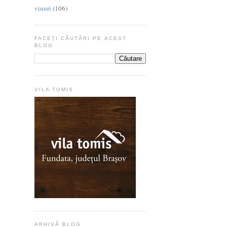
vinuri
(106)
FACEȚI CĂUTĂRI PE ACEST
BLOG
VILA TOMIS
ARHIVĂ BLOG