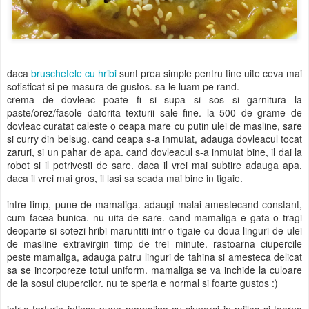
daca
bruschetele cu hribi
sunt prea simple pentru tine uite ceva mai
sofisticat si pe masura de gustos. sa le luam pe rand.
crema de dovleac poate fi si supa si sos si garnitura la
paste/orez/fasole datorita texturii sale fine. la 500 de grame de
dovleac curatat caleste o ceapa mare cu putin ulei de masline, sare
si curry din belsug. cand ceapa s-a inmuiat, adauga dovleacul tocat
zaruri, si un pahar de apa. cand dovleacul s-a inmuiat bine, il dai la
robot si il potrivesti de sare. daca il vrei mai subtire adauga apa,
daca il vrei mai gros, il lasi sa scada mai bine in tigaie.
intre timp, pune de mamaliga. adaugi malai amestecand constant,
cum facea bunica. nu uita de sare. cand mamaliga e gata o tragi
deoparte si sotezi hribi maruntiti intr-o tigaie cu doua linguri de ulei
de masline extravirgin timp de trei minute. rastoarna ciupercile
peste mamaliga, adauga patru linguri de tahina si amesteca delicat
sa se incorporeze totul uniform. mamaliga se va inchide la culoare
de la sosul ciupercilor. nu te speria e normal si foarte gustos :)
intr-o farfurie intinsa pune mamaliga cu ciuperci in mijloc si toarna