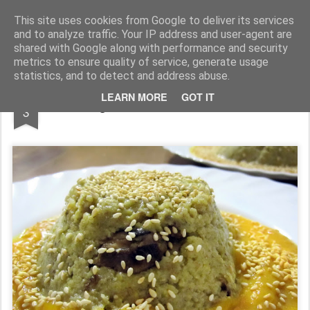
wine and knives
This site uses cookies from Google to deliver its services
and to analyze traffic. Your IP address and user-agent are
shared with Google along with performance and security
metrics to ensure quality of service, generate usage
statistics, and to detect and address abuse.
OCT
LEARN MORE
GOT IT
mamaliga cu hribi si crema de dovleac
3