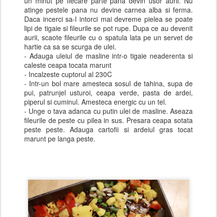
un minut pe fiecare parte pana devin usor aurii. Nu
atinge pestele pana nu devine carnea alba si ferma.
Daca incerci sa-l intorci mai devreme pielea se poate
lipi de tigaie si fileurile se pot rupe. Dupa ce au devenit
aurii, scaote fileurile cu o spatula lata pe un servet de
hartie ca sa se scurga de ulei.
- Adauga uleiul de masline intr-o tigaie neaderenta si
caleste ceapa tocata marunt
- Incalzeste cuptorul al 230C
- Intr-un bol mare amesteca sosul de tahina, supa de
pui, patrunjel usturoi, ceapa verde, pasta de ardei,
piperul si cuminul. Amesteca energic cu un tel.
- Unge o tava adanca cu putin ulei de masline. Aseaza
fileurile de peste cu pilea in sus. Presara ceapa sotata
peste peste. Adauga cartofii si ardeiul gras tocat
marunt pe langa peste.