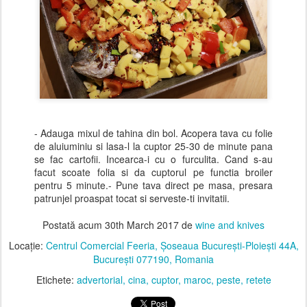
- Adauga mixul de tahina din bol. Acopera tava cu folie
de aluiuminiu si lasa-l la cuptor 25-30 de minute pana
se fac cartofii. Incearca-i cu o furculita. Cand s-au
facut scoate folia si da cuptorul pe functia broiler
pentru 5 minute.- Pune tava direct pe masa, presara
patrunjel proaspat tocat si serveste-ti invitatii.
Postată acum
30th March 2017
de
wine and knives
Locație:
Centrul Comercial Feeria, Șoseaua București-Ploiești 44A,
București 077190, Romania
Etichete:
advertorial
cina
cuptor
maroc
peste
retete