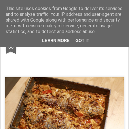
wine and knives
This site uses cookies from Google to deliver its services
and to analyze traffic. Your IP address and user-agent are
shared with Google along with performance and security
metrics to ensure quality of service, generate usage
statistics, and to detect and address abuse.
MAR
LEARN MORE
GOT IT
Tagine de dorada cu sos de tahina
30