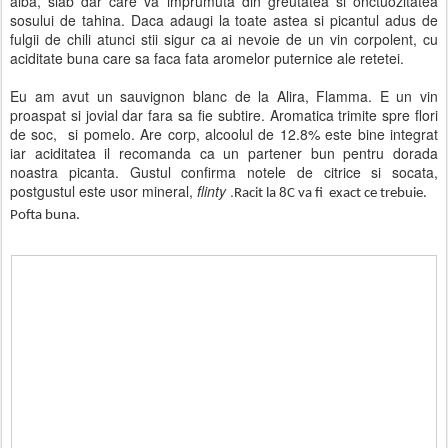
alba, slab dar care va imprumuta din greutatea si onctuozitatea
sosului de tahina. Daca adaugi la toate astea si picantul adus de
fulgii de chili atunci stii sigur ca ai nevoie de un vin corpolent, cu
aciditate buna care sa faca fata aromelor puternice ale retetei.
Eu am avut un sauvignon blanc de la Alira, Flamma.
E un vin
proaspat si jovial dar fara sa fie subtire. Aromatica trimite spre flori
de soc, si pomelo. Are corp, alcoolul de 12.8% este bine integrat
iar aciditatea il recomanda ca un partener bun pentru dorada
noastra picanta. Gustul confirma notele de citrice si socata,
postgustul este usor mineral,
flinty
.
Racit la 8C va fi
exact ce trebuie.
Pofta buna.