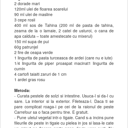
2 dorade mari
120ml ulei de floarea soarelui
90 ml ulei de masline
3 cepe rosii
400 ml sos de Tahina (200 ml de pasta de tahina,
zeama de la o lamaie, 2 catei de usturoi, o cana de
apa calduta – toate amestecate cu mixerul)
150 ml supa de pui
60g patrunjel
2 fire de ceapa verde
1 lingurita de pasta turceasca de ardei (care nu e iute)
1/4 lingurita de piper proaspat macinat1 lingurita de
cumin
4 cartofi taiaiti zaruri de 1 cm
1 ardei gras rosu
Metoda:
- Curata pestele de solzi si intestine. Usuca-l si da-l cu
sare. La interior si la exterior. Fileteaza-l. Daca ti se
pare complicat roaga-i pe cei de la raionul de peste
Carrefour sa o faca pentru tine. E gratuit.
- Pune uleiul vegetal intr-o tigaie. Cand s-a incins pune
fileurile de peste in tigaie cu pielea in jos si lasa-le cate