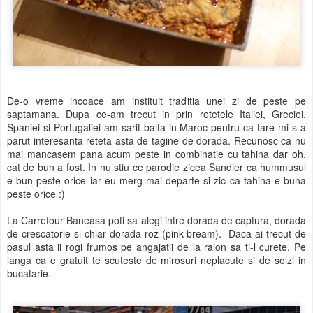
De-o vreme incoace am instituit traditia unei zi de peste pe
saptamana. Dupa ce-am trecut in prin retetele Italiei, Greciei,
Spaniei si Portugaliei am sarit balta in Maroc pentru ca tare mi s-a
parut interesanta reteta asta de tagine de dorada. Recunosc ca nu
mai mancasem pana acum peste in combinatie cu tahina dar oh,
cat de bun a fost. In nu stiu ce parodie zicea Sandler ca hummusul
e bun peste orice iar eu merg mai departe si zic ca tahina e buna
peste orice :)
La Carrefour Baneasa poti sa alegi intre dorada de captura, dorada
de crescatorie si chiar dorada roz (pink bream). Daca ai trecut de
pasul asta ii rogi frumos pe angajatii de la raion sa ti-l curete. Pe
langa ca e gratuit te scuteste de mirosuri neplacute si de solzi in
bucatarie.