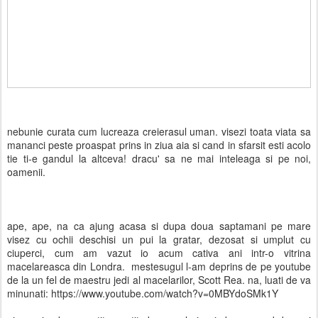
nebunie curata cum lucreaza creierasul uman. visezi toata viata sa
mananci peste proaspat prins in ziua aia si cand in sfarsit esti acolo
tie ti-e gandul la altceva! dracu' sa ne mai inteleaga si pe noi,
oamenii.
ape, ape, na ca ajung acasa si dupa doua saptamani pe mare
visez cu ochii deschisi un pui la gratar, dezosat si umplut cu
ciuperci, cum am vazut io acum cativa ani intr-o vitrina
macelareasca din Londra. mestesugul l-am deprins de pe youtube
de la un fel de maestru jedi al macelarilor, Scott Rea. na, luati de va
minunati: https://www.youtube.com/watch?v=0MBYdoSMk1Y