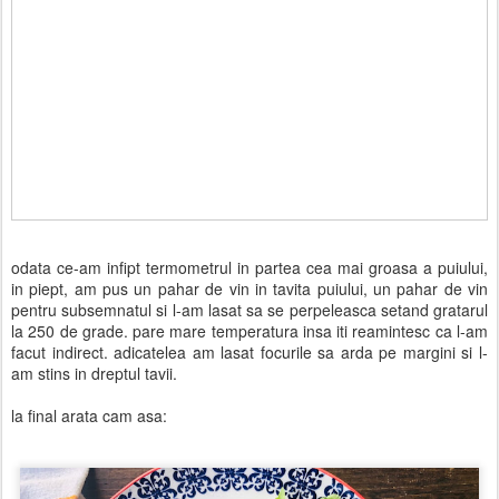
odata ce-am infipt termometrul in partea cea mai groasa a puiului,
in piept, am pus un pahar de vin in tavita puiului, un pahar de vin
pentru subsemnatul si l-am lasat sa se perpeleasca setand gratarul
la 250 de grade. pare mare temperatura insa iti reamintesc ca l-am
facut indirect. adicatelea am lasat focurile sa arda pe margini si l-
am stins in dreptul tavii.
la final arata cam asa: