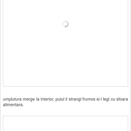
umplutura merge la interior, puiul il strangi frumos si-l legi cu sfoara
alimentara.