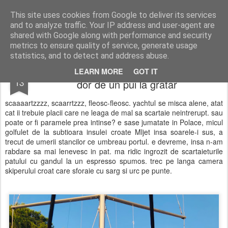
wine and knives
This site uses cookies from Google to deliver its services
and to analyze traffic. Your IP address and user-agent are
shared with Google along with performance and security
metrics to ensure quality of service, generate usage
statistics, and to detect and address abuse.
cand viata-ti da prea mult peste, ti se face
DEC
LEARN MORE
GOT IT
13
dor de un pui la gratar
scaaaartzzzz, scaarrtzzz, fleosc-fleosc. yachtul se misca alene, atat
cat ii trebuie placii care ne leaga de mal sa scartaie neintrerupt. sau
poate or fi paramele prea intinse? e sase jumatate in Polace, micul
golfulet de la subtioara insulei croate Mljet insa soarele-i sus, a
trecut de umerii stancilor ce umbreau portul. e devreme, insa n-am
rabdare sa mai lenevesc in pat. ma ridic ingrozit de scartaieturile
patului cu gandul la un espresso spumos. trec pe langa camera
skiperului croat care sforaie cu sarg si urc pe punte.