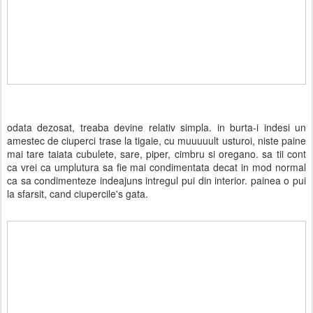
odata dezosat, treaba devine relativ simpla. in burta-i indesi un
amestec de ciuperci trase la tigaie, cu muuuuult usturoi, niste paine
mai tare taiata cubulete, sare, piper, cimbru si oregano. sa tii cont
ca vrei ca umplutura sa fie mai condimentata decat in mod normal
ca sa condimenteze indeajuns intregul pui din interior. painea o pui
la sfarsit, cand ciupercile's gata.