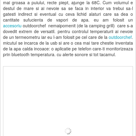
mai groasa a puiului, recte piept, ajunge la 68C. Cum volumul e
destul de mare si ai nevoie sa se faca in interior va trebui sa-l
gatesti indirect si eventual cu ceva lichid alaturi care sa dea o
cantitate sufucienta de vapori de apa. eu am folosit un
accesoriu
outdoorchef nemaipomenit (de la camping grill) care s-a
dovedit extrem de versatil. pentru controlul temperaturii ai nevoie
de un termeometru iar eu l-am folosit pe cel care de la
outdoorchef
.
micutul se incarca de la usb si are o cea mai tare chestie inventata
de la apa calda incoace: o aplicatie pe telefon care-ti monitorizeaza
prin bluetooth temperatura. cu alerte sonore si tot tacamul.