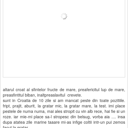
altarul croat al sfintelor fructe de mare, preafericitul lup de mare,
preasfintitul biban, inaltpreaslavitul crevete.
sunt in Croatia de 10 zile si am mancat peste din toate pozitiile.
fript, prajit, aburit, la gratar mic, la gratar mare, la test. imi place
pestele de numa numa, mai ales stropit cu vin alb rece, hai fie si un
roze. iar mie-mi place sa-l stropesc din belsug, vorba aia .... insa
dupa atatea zile marine taaare mi-as infige coltii intr-un pui zemos
facut la gratar.