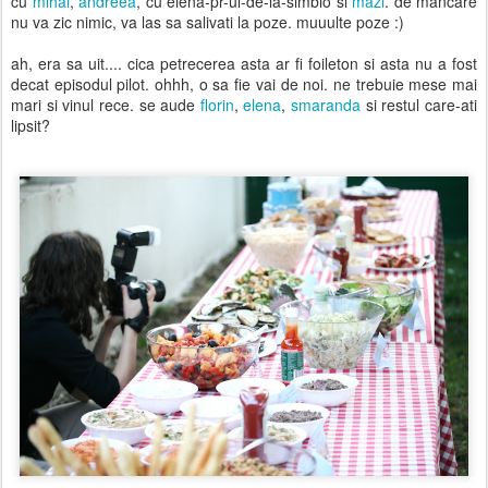
cu
mihai
,
andreea
, cu elena-pr-ul-de-la-simbio si
mazi
. de mancare
nu va zic nimic, va las sa salivati la poze. muuulte poze :)
ah, era sa uit.... cica petrecerea asta ar fi foileton si asta nu a fost
decat episodul pilot. ohhh, o sa fie vai de noi. ne trebuie mese mai
mari si vinul rece. se aude
florin
,
elena
,
smaranda
si restul care-ati
lipsit?