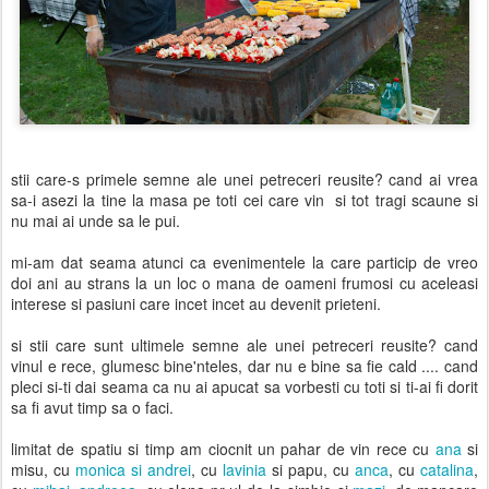
stii care-s primele semne ale unei petreceri reusite? cand ai vrea
sa-i asezi la tine la masa pe toti cei care vin si tot tragi scaune si
nu mai ai unde sa le pui.
mi-am dat seama atunci ca evenimentele la care particip de vreo
doi ani au strans la un loc o mana de oameni frumosi cu aceleasi
interese si pasiuni care incet incet au devenit prieteni.
si stii care sunt ultimele semne ale unei petreceri reusite? cand
vinul e rece, glumesc bine'nteles, dar nu e bine sa fie cald .... cand
pleci si-ti dai seama ca nu ai apucat sa vorbesti cu toti si ti-ai fi dorit
sa fi avut timp sa o faci.
limitat de spatiu si timp am ciocnit un pahar de vin rece cu
ana
si
misu, cu
monica si andrei
, cu
lavinia
si papu, cu
anca
, cu
catalina
,