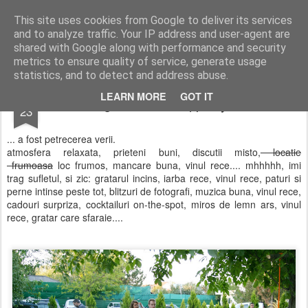
wine and knives
This site uses cookies from Google to deliver its services
and to analyze traffic. Your IP address and user-agent are
shared with Google along with performance and security
metrics to ensure quality of service, generate usage
statistics, and to detect and address abuse.
AUG
LEARN MORE
GOT IT
good food bbq party...
23
... a fost petrecerea verii.
atmosfera relaxata, prieteni buni, discutii misto,
locatie
frumoasa
loc frumos, mancare buna, vinul rece.... mhhhhh, imi
trag sufletul, si zic: gratarul incins, iarba rece, vinul rece, paturi si
perne intinse peste tot, blitzuri de fotografi, muzica buna, vinul rece,
cadouri surpriza, cocktailuri on-the-spot, miros de lemn ars, vinul
rece, gratar care sfaraie....