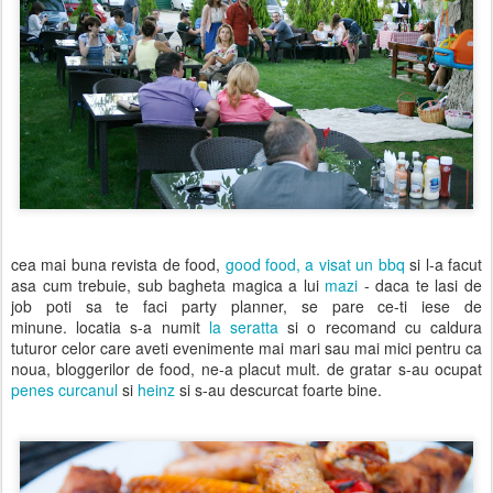
cea mai buna revista de food,
good food, a visat un bbq
si l-a facut
asa cum trebuie, sub bagheta magica a lui
mazi
- daca te lasi de
job poti sa te faci party planner, se pare ce-ti iese de
minune. locatia s-a numit
la seratta
si o recomand cu caldura
tuturor celor care aveti evenimente mai mari sau mai mici pentru ca
noua, bloggerilor de food, ne-a placut mult. de gratar s-au ocupat
penes curcanul
si
heinz
si s-au descurcat foarte bine.