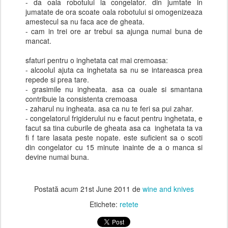
- da oala robotului la congelator. din jumtate in
jumatate de ora scoate oala robotului si omogenizeaza
amestecul sa nu faca ace de gheata.
- cam in trei ore ar trebui sa ajunga numai buna de
mancat.
sfaturi pentru o inghetata cat mai cremoasa:
- alcoolul ajuta ca inghetata sa nu se intareasca prea
repede si prea tare.
- grasimile nu ingheata. asa ca ouale si smantana
contribuie la consistenta cremoasa
- zaharul nu ingheata. asa ca nu te feri sa pui zahar.
- congelatorul frigiderului nu e facut pentru inghetata, e
facut sa tina cuburile de gheata asa ca inghetata ta va
fi f tare lasata peste nopate. este suficient sa o scoti
din congelator cu 15 minute inainte de a o manca si
devine numai buna.
Postată acum
21st June 2011
de
wine and knives
Etichete:
retete