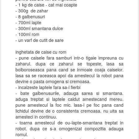
- 1 kg de caise - cat mai coapte
- 300g de zahar
- 8 galbenusuri
- 700ml lapte
- 300ml smantana dulce
- 100ml rom
- un varf de cutit de sare
inghetata de caise cu rom
- pune caisele fara samburi intr-o tigaie impreuna cu
zaharul. dupa ce zaharul se topeste, lasa sa
bolboroseasca pana cand se inmoaie coaja caiselor.
lasa sa se raceasca apoi da amestecul la robot pana
devine o pasta omogena si cremoasa.
- incalzeste laptele fara sa-l fierbi
- bate galbenusurile, adauga sarea si smantana.
aduga treptat si laptele caldut amestecand mereu.
pune amestecul la foc mic. lasa-l pe foc pana cand
lichidul devine de o consistenta cremoasa. nu uita sa
amesteci in continuu.
- toarna amestecul de ou-lapte-smantana treptat in
robot. dupa ce s-a omogenizat compozitia adauga
romul.