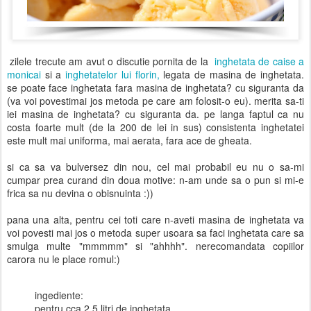
zilele trecute am avut o discutie pornita de la
inghetata de caise a
monicai
si a
inghetatelor lui florin,
legata de masina de inghetata.
se poate face inghetata fara masina de inghetata? cu siguranta da
(va voi povestimai jos metoda pe care am folosit-o eu). merita sa-ti
iei masina de inghetata? cu siguranta da. pe langa faptul ca nu
costa foarte mult (de la 200 de lei in sus) consistenta inghetatei
este mult mai uniforma, mai aerata, fara ace de gheata.
si ca sa va bulversez din nou, cel mai probabil eu nu o sa-mi
cumpar prea curand din doua motive: n-am unde sa o pun si mi-e
frica sa nu devina o obisnuinta :))
pana una alta, pentru cei toti care n-aveti masina de inghetata va
voi povesti mai jos o metoda super usoara sa faci inghetata care sa
smulga multe "mmmmm" si "ahhhh". nerecomandata copiilor
carora nu le place romul:)
ingediente:
pentru cca 2.5 litri de inghetata